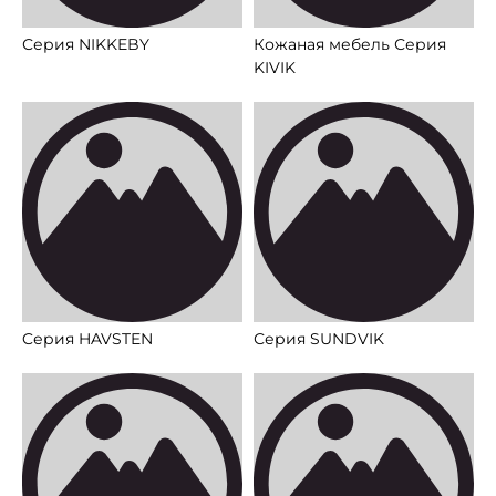
Серия NIKKEBY
Кожаная мебель Серия
KIVIK
Cерия HAVSTEN
Серия SUNDVIK