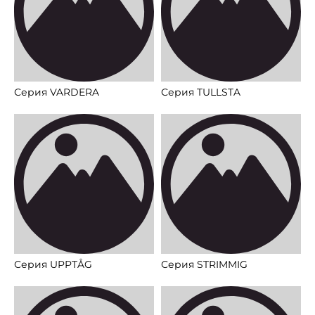
Серия VARDERA
Серия TULLSTA
Серия UPPTÅG
Серия STRIMMIG