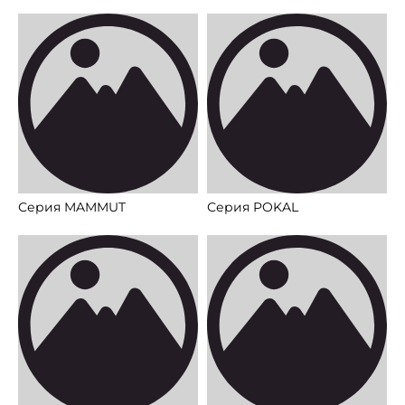
Серия MAMMUT
Серия POKAL