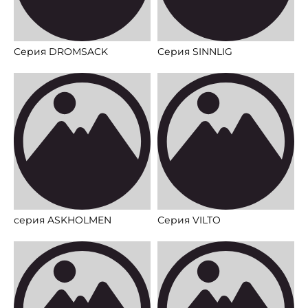
Серия DRОMSACK
Серия SINNLIG
серия ASKHOLMEN
Серия VILTO