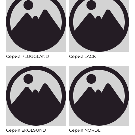
Серия PLUGGLAND
Серия LACK
Cерия EKOLSUND
Серия NORDLI