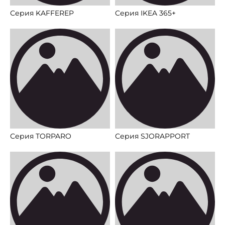
Серия KAFFEREP
Cерия IKEA 365+
Серия TORPARO
Серия SJORAPPORT