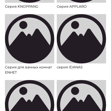
Серия KNOPPANG
Серия APPLARO
Серия для ванных комнат
серия IDANAS
ENHET