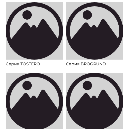
Серия TOSTERO
Серия BROGRUND