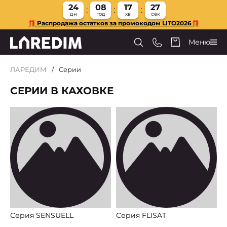
24
08
17
26
дн
год
хв
сек
🎁 Распродажа остатков за промокодом LITO2026🎁
Меню
ЛАРЕДИМ
Серии
СЕРИИ В КАХОВКЕ
Серия SENSUELL
Серия FLISAT