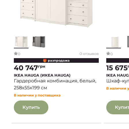
0 отзывов
0
0
🎁 разпродажа
40 747
15 675
грн
IKEA HAUGA (ИКЕА HAUGA)
IKEA HAUG
Гардеробная комбинация, белый,
Шкаф-купе
258x55x199 см
В наличии 
В наличии у поставщика
Купить
Купи