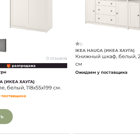
0
IKEA HAUGA (ИКЕА ХАУГА)
Книжный шкаф, белый, 2
0 отзывов
см
🎁 разпродажа
грн
Ожидаем у поставщика
A (ИКЕА ХАУГА)
, белый, 118х55х199 см.
у поставщика
ть