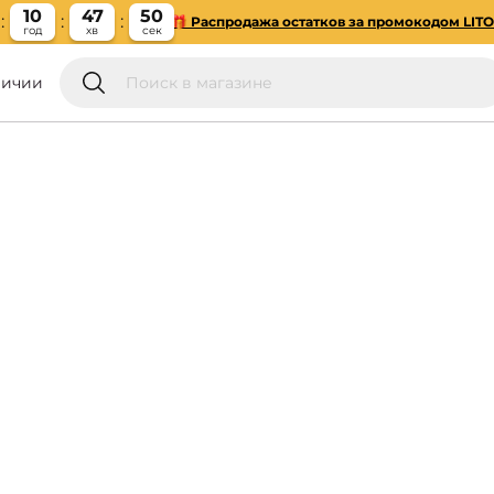
10
47
49
🎁 Распродажа остатков за промокодом LIT
год
хв
сек
личии