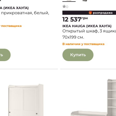
0
A (ИКЕА ХАУГА)
 прикроватная, белый,
🎁 разпродажа
12 537
грн
IKEA HAUGA (ИКЕА ХАУГА)
у поставщика
Открытый шкаф, 3 ящика
70х199 см.
В наличии у поставщика
ть
Купить