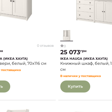
0 отзывов
0
25 073
рн
грн
A (ИКЕА ХАУГА)
IKEA HAUGA (ИКЕА ХАУГА)
вери, белый, 70x116 см
Книжный шкаф, белый, 1
см
у поставщика
В наличии у поставщика
ть
Купить