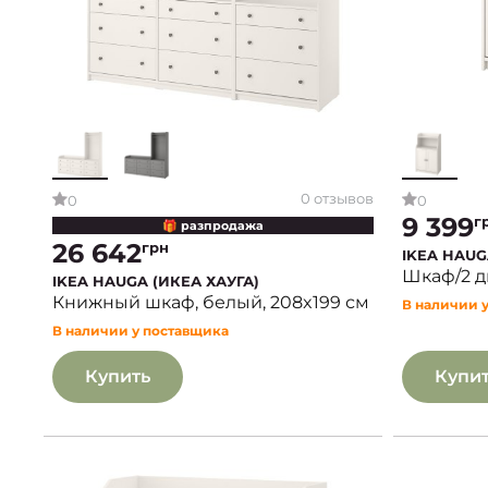
0 отзывов
0
0
9 399
г
🎁 разпродажа
26 642
грн
IKEA HAUG
Шкаф/2 д
IKEA HAUGA (ИКЕА ХАУГА)
Книжный шкаф, белый, 208x199 см
В наличии 
В наличии у поставщика
Купить
Купи