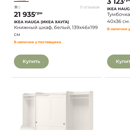
3 123
0 отзывов
0
IKEA HAUG
21 935
грн
Тумбочка
40х36 см.
IKEA HAUGA (ИКЕА ХАУГА)
Книжный шкаф, белый, 139x46x199
В наличии 
см
В наличии у поставщика
Купить
Купи