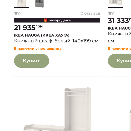
0 отзывов
0
0
31 333
🎁 разпродажа
21 935
грн
IKEA HAUG
Книжный 
IKEA HAUGA (ИКЕА ХАУГА)
см
Книжный шкаф, белый, 140x199 см
В наличии 
В наличии у поставщика
Купить
Купи