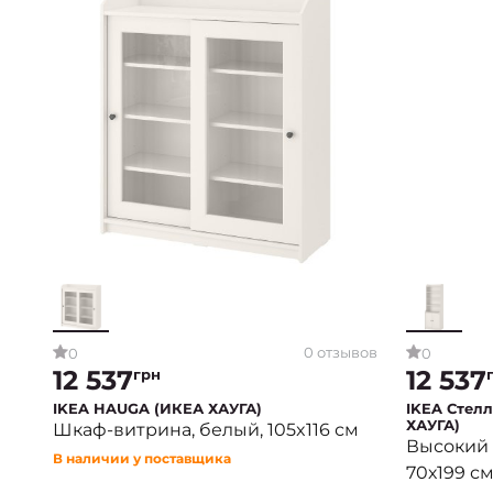
0 отзывов
0
0
12 537
12 537
грн
IKEA HAUGA (ИКЕА ХАУГА)
IKEA Стел
ХАУГА)
Шкаф-витрина, белый, 105x116 см
Высокий 
В наличии у поставщика
70х199 см