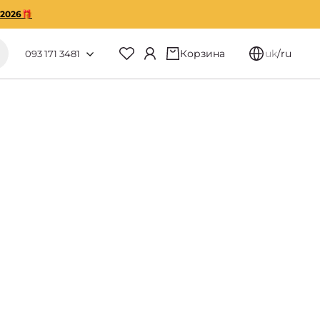
O2026🎁
Корзина
uk
/
ru
093 171 3481