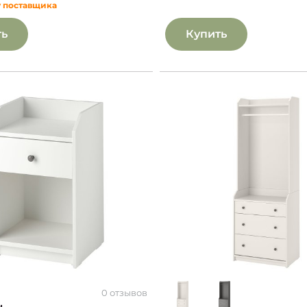
у поставщика
ть
Купить
0 отзывов
н