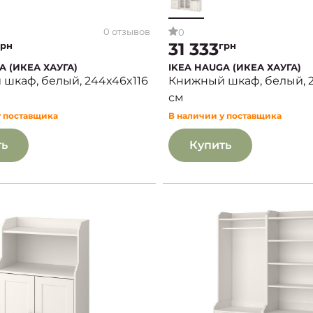
0 отзывов
0
31 333
грн
грн
A (ИКЕА ХАУГА)
IKEA HAUGA (ИКЕА ХАУГА)
шкаф, белый, 244x46x116
Книжный шкаф, белый, 2
см
у поставщика
В наличии у поставщика
ть
Купить