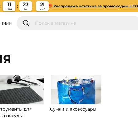
11
27
20
🎁 Распродажа остатков за промокодом LIT
год
хв
сек
личии
ИЯ
трументы для
Сумки и аксессуары
ья посуды