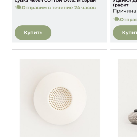
Сумка Meven COTTON OVAL M Серый
УЦЕНКА Ди
Графит
Отправим в течение 24 часов
Причина 
Отправ
Купить
Купи