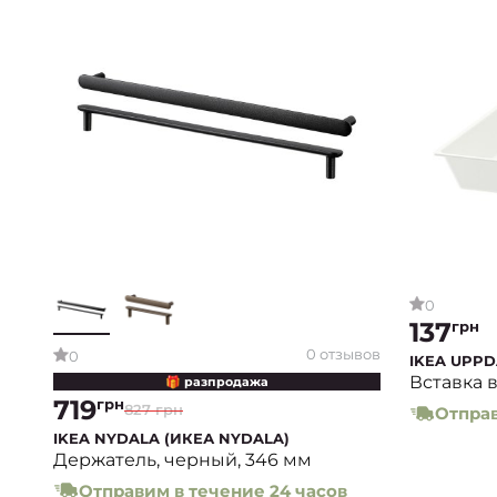
0
137
грн
0 отзывов
0
IKEA UPP
Вставка в
🎁 разпродажа
719
грн
827 грн
Отправ
IKEA NYDALA (ИКЕА NYDALA)
Держатель, черный, 346 мм
Отправим в течение 24 часов