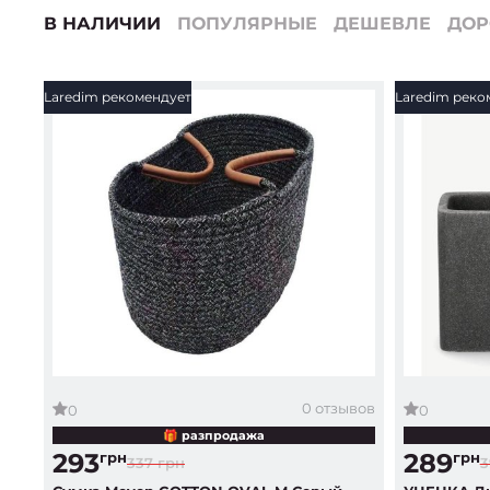
В НАЛИЧИИ
ПОПУЛЯРНЫЕ
ДЕШЕВЛЕ
ДО
Laredim рекомендует
Laredim реко
0 отзывов
0
0
🎁 разпродажа
293
289
грн
грн
337 грн
3