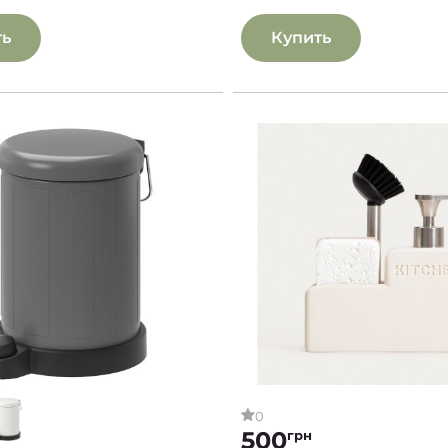
ть
Купить
0
500
грн