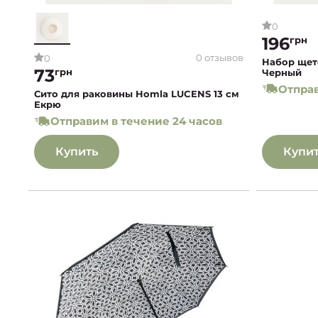
0
196
грн
0 отзывов
0
Набор щет
73
грн
Черный
Отправ
Сито для раковины Homla LUCENS 13 см
Екрю
Отправим в течение 24 часов
Купить
Купи