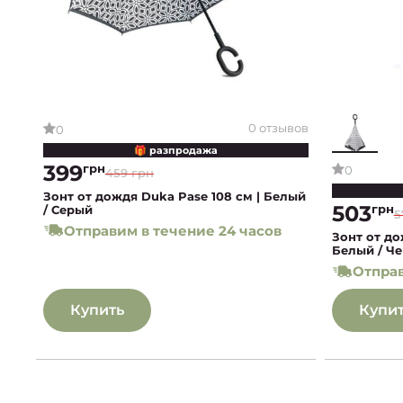
0 отзывов
0
🎁 разпродажа
399
грн
0
459 грн
Зонт от дождя Duka Pase 108 см | Белый
503
грн
/ Серый
5
Отправим в течение 24 часов
Зонт от до
Белый / Ч
Отправ
Купить
Купи