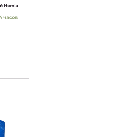
ой Homla
4 часов