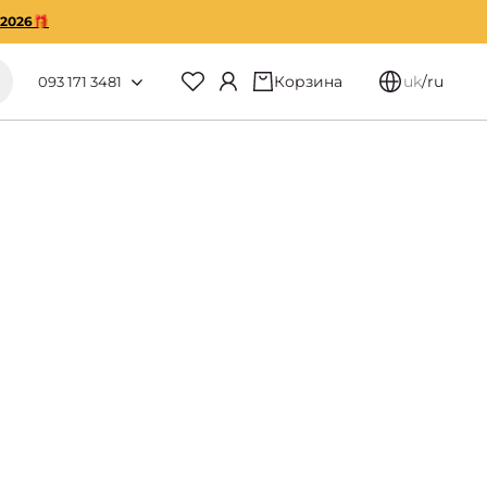
O2026🎁
Корзина
uk
/
ru
093 171 3481