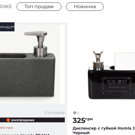
РОЖЕ
Топ продаж
Новинка
мендует
0 отзывов
0
325
грн
🎁 разпродажа
96 грн
Диспенсер с губкой Homla J
Черный