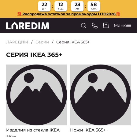
22
12
23
57
дн
год
хв
сек
🎁 Распродажа остатков за промокодом LITO2026🎁
Меню
ЛАРЕДИМ
Серии
Cерия IKEA 365+
CЕРИЯ IKEA 365+
Изделия из стекла IKEA
Ножи IKEA 365+
365+