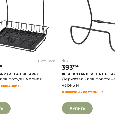
0 отзывов
0
393
н
грн
ARP (ИКЕА HULTARP)
IKEA HULTARP (ИКЕА HULTA
для посуды, черная
Держатель для полотене
черный
у поставщика
В наличии у поставщика
ть
Купить