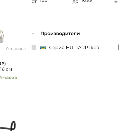
от
до
₴
Производители
Серия HULTARP Ikea
0 отзывов
RP)
16 см
4 часов