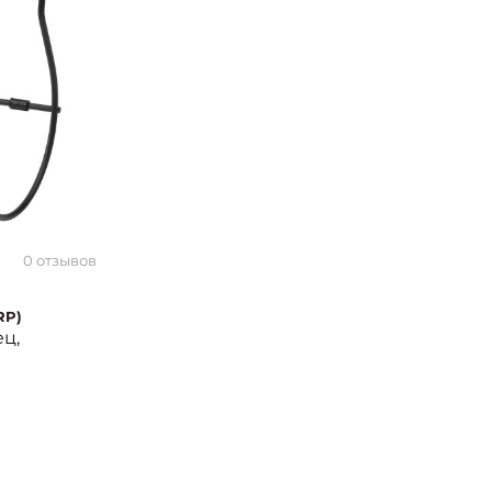
0 отзывов
RP)
ц,