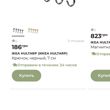
0
823
грн
0 отзывов
0
IKEA HULT
186
грн
Магнитна
IKEA HULTARP (ИКЕА HULTARP)
Отправ
Крючок, черный, 7 см
Отправим в течение 24 часов
Купить
Купи