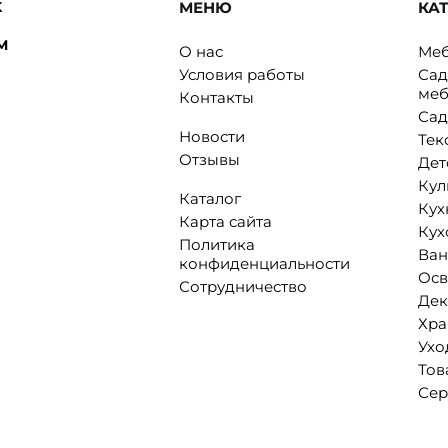
K
МЕНЮ
КА
M
О нас
Меб
Условия работы
Сад
меб
Контакты
Сад
Новости
Тек
Отзывы
Дет
Кул
Каталог
Кух
Карта сайта
Кух
Политика
Ван
конфиденциальности
Ос
Сотрудничество
Дек
Хра
Ухо
Тов
Сер