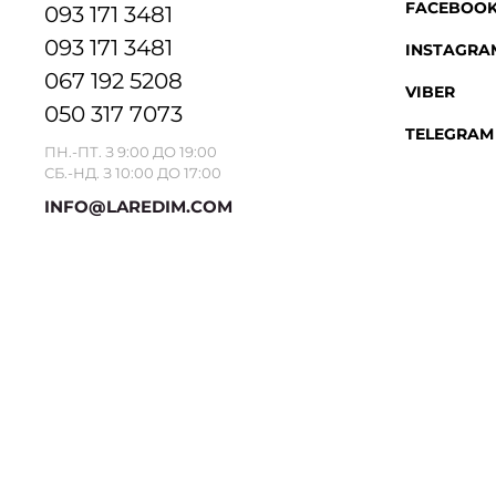
FACEBOO
093 171 3481
093 171 3481
INSTAGRA
067 192 5208
VIBER
050 317 7073
TELEGRAM
ПН.-ПТ. З 9:00 ДО 19:00
СБ.-НД. З 10:00 ДО 17:00
INFO@LAREDIM.COM