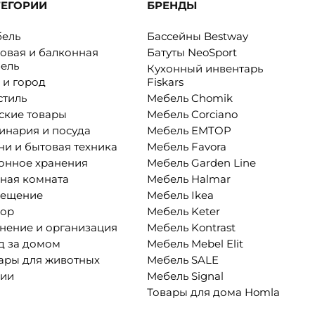
ТЕГОРИИ
БРЕНДЫ
ель
Бассейны Bestway
овая и балконная
Батуты NeoSport
ель
Кухонный инвентарь
 и город
Fiskars
стиль
Мебель Chomik
ские товары
Мебель Corciano
инария и посуда
Мебель EMTOP
ни и бытовая техника
Мебель Favora
онное хранения
Мебель Garden Line
ная комната
Мебель Halmar
вещение
Мебель Ikea
ор
Мебель Keter
нение и организация
Мебель Kontrast
д за домом
Мебель Mebel Elit
ары для животных
Мебель SALE
ии
Мебель Signal
Товары для дома Homla