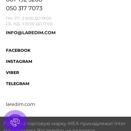
050 317 7073
ПН.-ПТ. З 9:00 ДО 19:00
СБ.-НД. З 10:00 ДО 17:00
INFO@LAREDIM.COM
FACEBOOK
INSTAGRAM
VIBER
TELEGRAM
laredim.com
Права на торговую марку IКЕА принадлежат Inter
IKEA Systems B.V. laredim не является