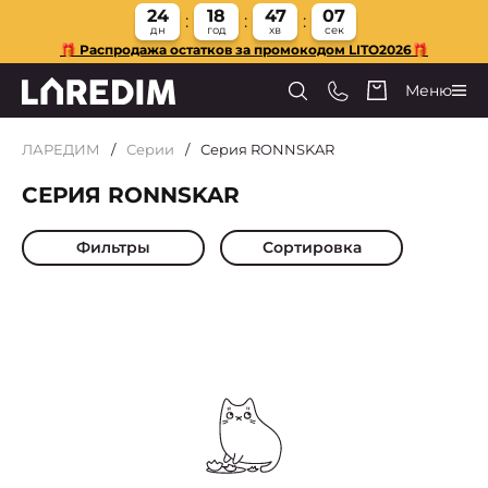
24
18
47
07
дн
год
хв
сек
🎁 Распродажа остатков за промокодом LITO2026🎁
Меню
ЛАРЕДИМ
Серии
Серия RONNSKAR
СЕРИЯ RONNSKAR
Фильтры
Сортировка