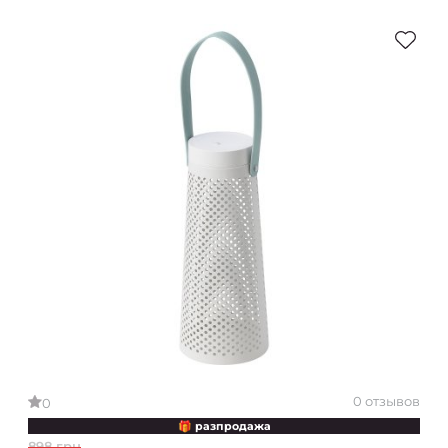
0 отзывов
0
🎁 разпродажа
898 грн