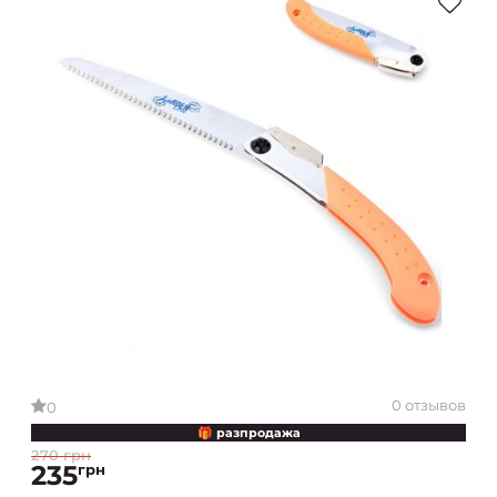
0 отзывов
0
🎁 разпродажа
270 грн
235
грн