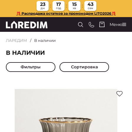
23
17
15
42
дн
год
хв
сек
🎁 Распродажа остатков за промокодом LITO2026🎁
Меню
ЛАРЕДИМ
В наличии
В НАЛИЧИИ
Фильтры
Сортировка