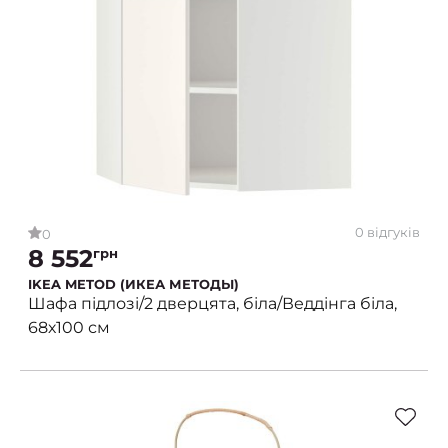
0 відгуків
0
8 552
грн
IKEA METOD (ИКЕА МЕТОДЫ)
Шафа підлозі/2 дверцята, біла/Веддінга біла,
68х100 см