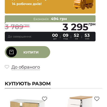
14 робочих днів!
494 грн
Економія
3 295
грн
3 789
грн
00
09
52
52
До завершення:
дн
год
хв
сек
КУПИТИ
До обраного
КУПУЮТЬ РАЗОМ