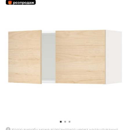
🎁 розпродаж
Колір виробу може відрізнятися через налаштування