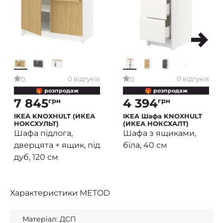
0 відгуків
0 відгуків
0
0
🎁 розпродаж
🎁 розпродаж
7 845
4 394
грн
грн
IKEA KNOXHULT (ИКЕА
IKEA Шафа KNOXHULT
НОКСХУЛЬТ)
(ИКЕА НОКСХАЛТ)
Шафа підлога,
Шафа з ящиками,
дверцята + ящик, під
біла, 40 см
дуб, 120 см
Характеристики
METOD
Матеріал: ДСП