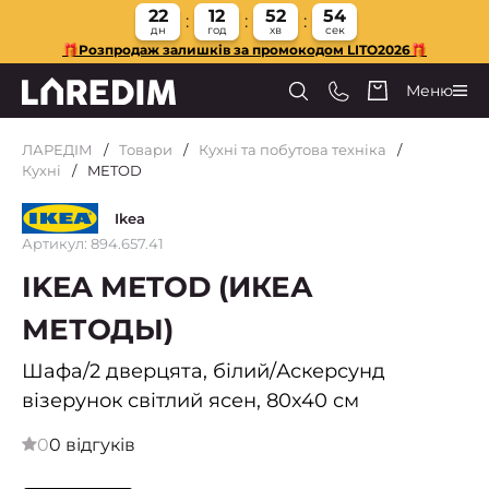
22
12
52
53
дн
год
хв
сек
🎁Розпродаж залишків за промокодом LITO2026🎁
Меню
ЛАРЕДІМ
Товари
Кухні та побутова техніка
Кухні
METOD
Ikea
Артикул: 894.657.41
IKEA METOD (ИКЕА
МЕТОДЫ)
Шафа/2 дверцята, білий/Аскерсунд
візерунок світлий ясен, 80x40 см
0
0 відгуків