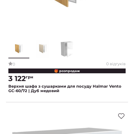
0 відгуків
0
🎁 розпродаж
3 122
грн
Верхня шафа з сушарками для посуду Halmar Vento
GC-60/72 | Дуб медовий