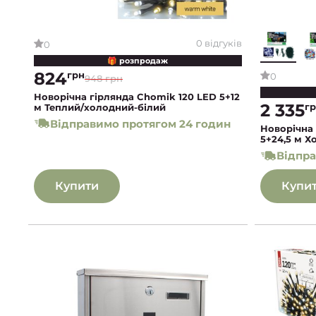
0 відгуків
0
🎁 розпродаж
824
грн
0
948 грн
Новорічна гірлянда Chomik 120 LED 5+12
2 335
г
м Теплий/холодний-білий
Відправимо протягом 24 годин
Новорічна
5+24,5 м Х
Відпра
Купити
Купи