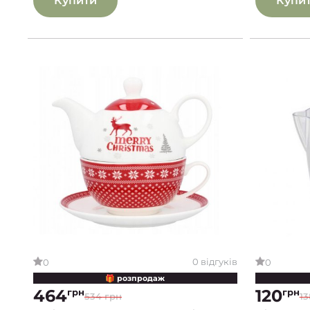
Купити
Купи
0 відгуків
0
0
🎁 розпродаж
464
120
грн
грн
534 грн
13