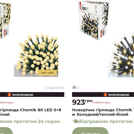
0 відгуків
0
🎁 розпродаж
🎁 розпродаж
923
грн
90 грн
1 061 грн
гірлянда Chomik 80 LED 5+8
Новорічна гірлянда Chomik 
ілий
м Холодний/теплий-білий
вимо протягом 24 годин
Відправимо протягом 