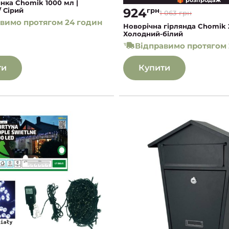
нка Chomik 1000 мл |
924
грн
 Сірий
1 063 грн
вимо протягом 24 годин
Новорічна гірлянда Chomik 
Холодний-білий
Відправимо протягом 
ти
Купити