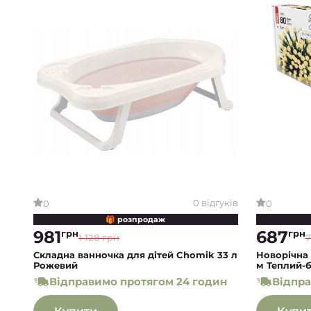
0 відгуків
0
0
🎁 розпродаж
981
687
грн
грн
1 128 грн
7
Складна ванночка для дітей Chomik 33 л
Новорічна 
Рожевий
м Теплий-б
Відправимо протягом 24 годин
Відпра