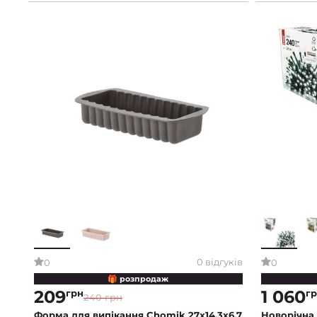
0 відгуків
0
0
🎁 розпродаж
209
1 060
грн
г
240 грн
Форма для випікання Chomik 27x14,3x6,7
Новорічна