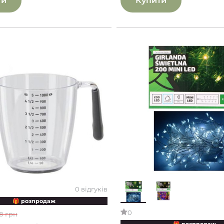
ти
Купити
0 відгуків
🎁 розпродаж
0
8 грн
🎁 розпродаж