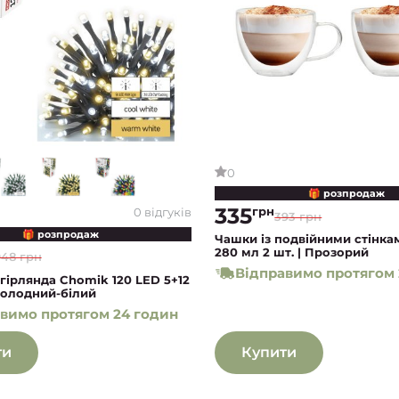
0
🎁 розпродаж
335
грн
0 відгуків
393 грн
🎁 розпродаж
Чашки із подвійними стінк
280 мл 2 шт. | Прозорий
948 грн
Відправимо протягом 
гірлянда Chomik 120 LED 5+12
холодний-білий
вимо протягом 24 годин
ти
Купити