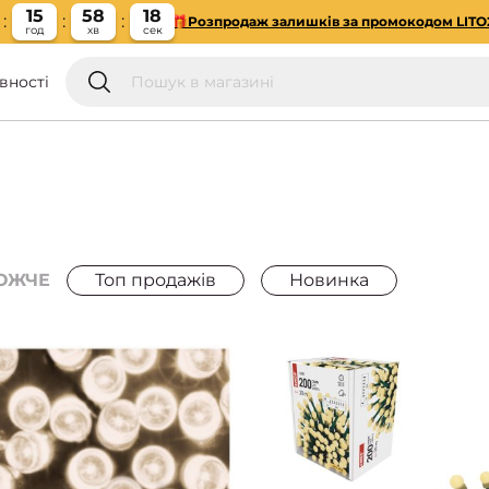
15
58
17
🎁Розпродаж залишків за промокодом LITO
год
хв
сек
вності
ОЖЧЕ
Топ продажів
Новинка