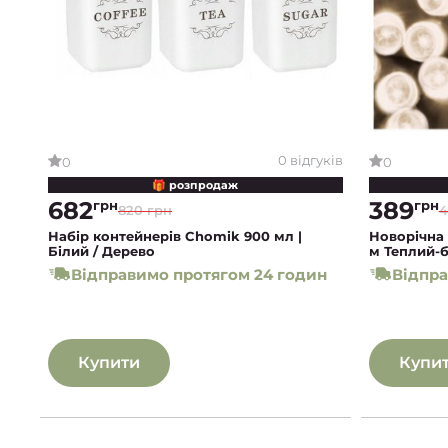
0 відгуків
0
0
🎁 розпродаж
682
389
грн
грн
820 грн
4
Набір контейнерів Chomik 900 мл |
Новорічна 
Білий / Дерево
м Теплий-б
Відправимо протягом 24 годин
Відпра
Купити
Купи