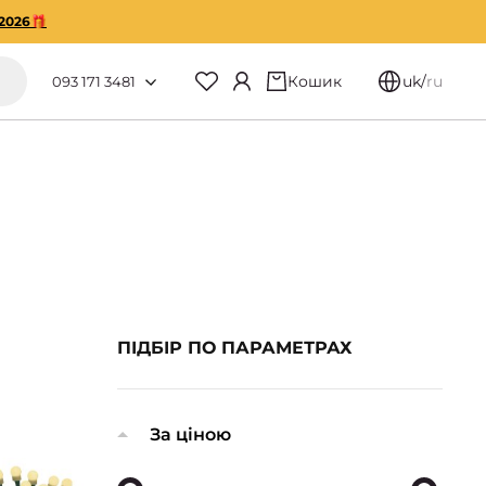
2026🎁
Кошик
uk
/
ru
093 171 3481
ПІДБІР ПО ПАРАМЕТРАХ
За ціною