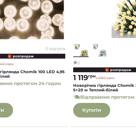
0 відгуків
🎁 розпродаж
0
47 грн
🎁 розпродаж
гірлянда Chomik 100 LED 4,95
1 119
грн
ілий
1 287 грн
вимо протягом 24 годин
Новорічна гірлянда Chomik
5+20 м Теплий-білий
Відправимо протягом 
ти
Купити