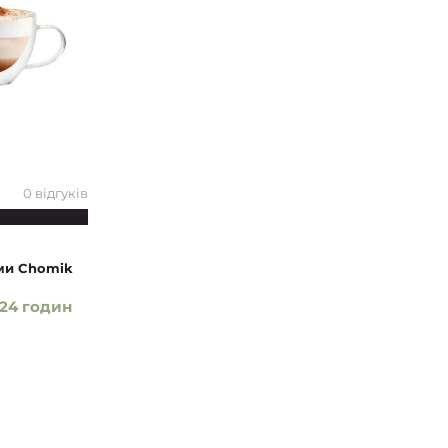
0 відгуків
ами Chomik
24 годин