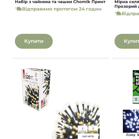
Набір з чайника та чашки Chomik Принт
Мірна скля
Прозорий /
Відправимо протягом 24 годин
Відпра
Купити
Купи