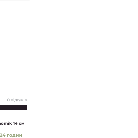
0 відгуків
homik 14 см
24 годин