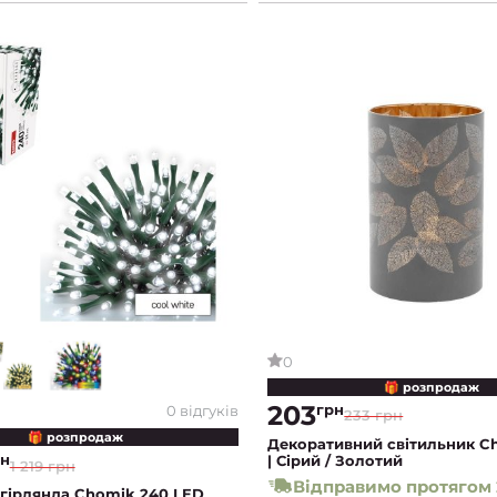
0
🎁 розпродаж
203
грн
0 відгуків
233 грн
🎁 розпродаж
Декоративний світильник C
рн
| Сірий / Золотий
1 219 грн
Відправимо протягом 
 гірлянда Chomik 240 LED