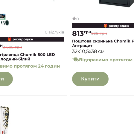
0
🎁 розпродаж
813
грн
0 відгуків
935 грн
🎁 розпродаж
Поштова скринька Chomik 
рн
Антрацит
2 685 грн
32x10,5х38 см
 гірлянда Chomik 500 LED
олодний-білий
Відправимо протягом 
вимо протягом 24 годин
ти
Купити