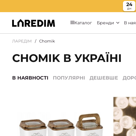
24
дн
Каталог
Бренди
В ная
ЛАРЕДІМ
Chomik
CHOMIK В УКРАЇНІ
В НАЯВНОСТІ
ПОПУЛЯРНІ
ДЕШЕВШЕ
ДОР