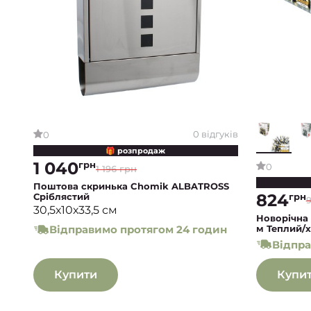
0 відгуків
0
🎁 розпродаж
1 040
грн
0
1 196 грн
Поштова скринька Chomik ALBATROSS
824
грн
Сріблястий
30,5х10х33,5 см
Новорічна 
м Теплий/
Відправимо протягом 24 годин
Відпра
Купити
Купи