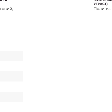
ИКЕА
IKEA Пол
УТРАСТ)
товий,
Полиця, 