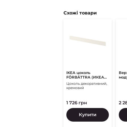
Схожі товари
IKEA цоколь
Вер
FÖRBÄTTRA (ИКЕА
мод
ФОРБЭТТРА)
Ven
Цоколь декоративний,
Сві
кремовий
1 726 грн
2 2
Купити