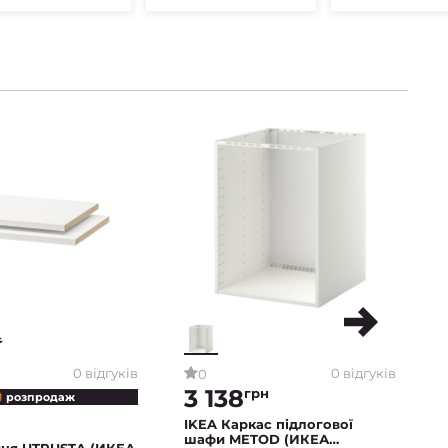
0 відгуків
0 відгуків
0
3 138
грн
 розпродаж
IKEA Каркас підлогової
шафи METOD (ИКЕА