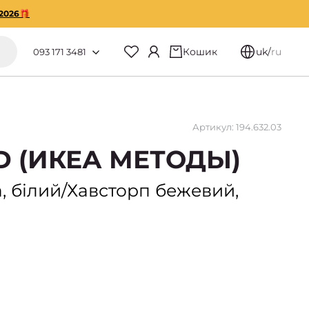
2026🎁
Кошик
uk
/
ru
093 171 3481
Артикул: 194.632.03
D (ИКЕА МЕТОДЫ)
, білий/Хавсторп бежевий,