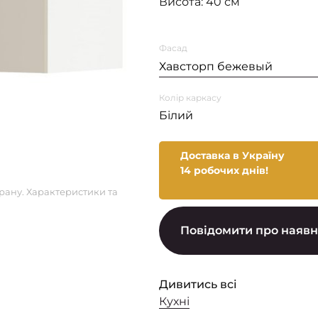
Висота: 40 см
Фасад
Хавсторп бежевый
Колір каркасу
Білий
Доставка в Україну
14 робочих днів!
рану. Характеристики та
Повідомити про наявн
Дивитись всі
Кухні