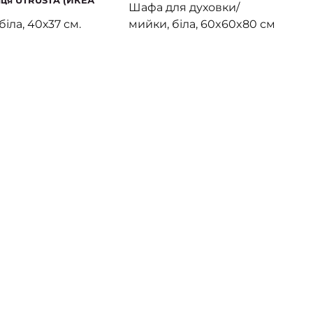
иця UTRUSTA (ИКЕА
МЕТОДЫ)
Шафа для духовки/
біла, 40х37 см.
мийки, біла, 60x60x80 см