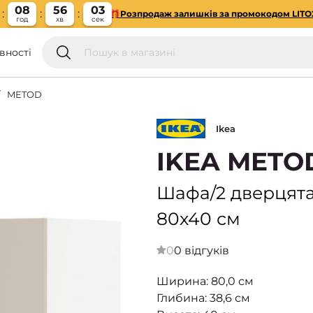
08
56
02
🎁Розпродаж залишків за промокодом LITO
год
хв
сек
вності
METOD
Ikea
IKEA METO
Шафа/2 дверцята
80x40 см
0
0 відгуків
Ширина: 80,0 см
Глибина: 38,6 см