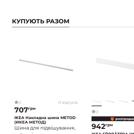
КУПУЮТЬ РАЗОМ
0 відгуків
0
707
грн
0
IKEA Накладна шина METOD
🎁 розпрода
(ИКЕА МЕТОД)
942
грн
Шина для підвішування,