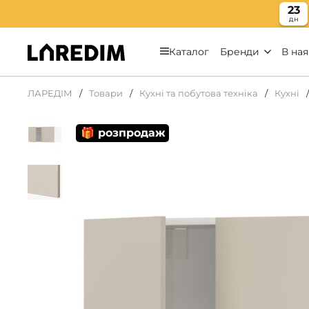
23
дн
Каталог
Бренди
В ная
ЛАРЕДІМ
Товари
Кухні та побутова техніка
Кухні
🎁 розпродаж