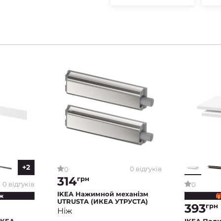
+2
0 відгуків
0
314
грн
0 відгуків
0
IKEA Нажимной механізм
ж

UTRUSTA (ИКЕА УТРУСТА)
393
грн
Ніж