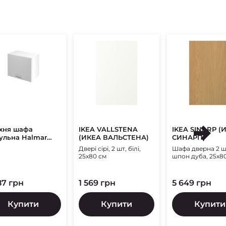
хня шафа
IKEA VALLSTENA
IKEA SINARP (
ульна Halmar
(ИКЕА ВАЛЬСТЕНА)
СИНАРП)
to GOO-60/58 |
Двері сірі, 2 шт, білі,
Шафа дверна 2 шт
тло-сірий
25х80 см
шпон дуба, 25х8
87 грн
1 569 грн
5 649 грн
Купити
Купити
Купити