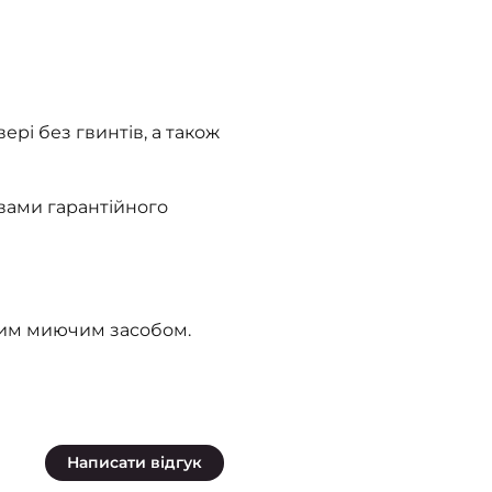
ері без гвинтів, а також
овами гарантійного
ким миючим засобом.
Написати відгук