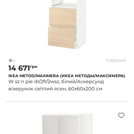
0 відгуків
0
14 671
грн
IKEA METOD/MAXIMERA (ИКЕА МЕТОДЫ/МАКСИМЕРА)
W sz n pie dr/2fr/2wsz, білий/Аскерсунд
візерунок світлий ясен, 60х60х200 см