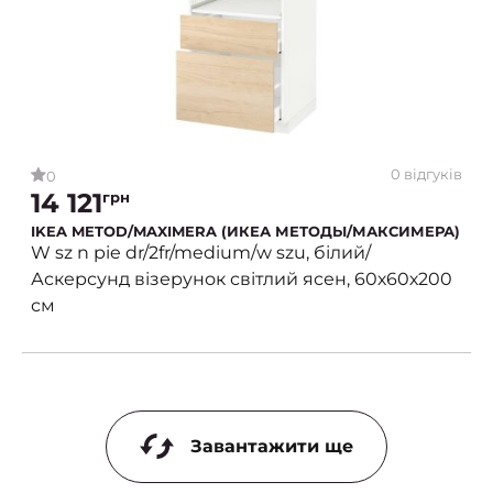
0 відгуків
0
14 121
грн
IKEA METOD/MAXIMERA (ИКЕА МЕТОДЫ/МАКСИМЕРА)
W sz n pie dr/2fr/medium/w szu, білий/
Аскерсунд візерунок світлий ясен, 60х60х200
см
Завантажити ще