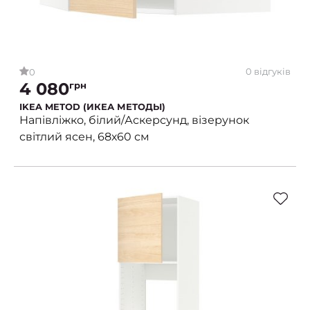
0 відгуків
0
4 080
грн
IKEA METOD (ИКЕА МЕТОДЫ)
Напівліжко, білий/Аскерсунд, візерунок
світлий ясен, 68х60 см