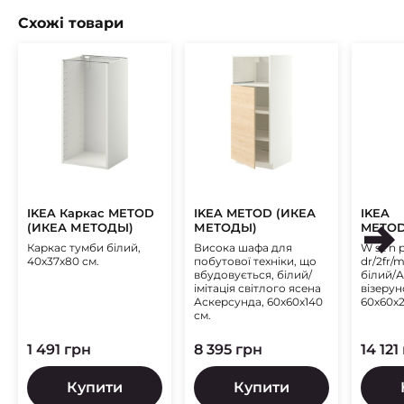
Схожі товари
IKEA Каркас METOD
IKEA METOD (ИКЕА
IKEA
(ИКЕА МЕТОДЫ)
МЕТОДЫ)
METOD
(ИКЕА
Каркас тумби білий,
Висока шафа для
W sz n p
МАКС
40х37х80 см.
побутової техніки, що
dr/2fr/
вбудовується, білий/
білий/
імітація світлого ясена
візерун
Аскерсунда, 60x60x140
60х60х
см.
1 491 грн
8 395 грн
14 121
Купити
Купити