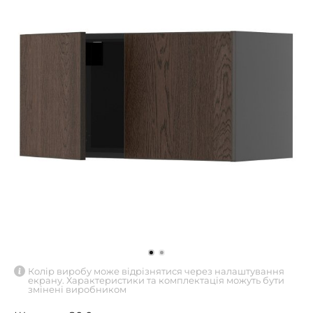
Колір виробу може відрізнятися через налаштування
екрану. Характеристики та комплектація можуть бути
змінені виробником