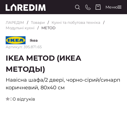
Меню
ЛАРЕДІМ
Товари
Кухні та побутова техніка
Модульні кухні
METOD
Ikea
Артикул: 395.871.65
IKEA METOD (ИКЕА
МЕТОДЫ)
Навісна шафа/2 двері, чорно-сірий/синарп
коричневий, 80x40 см
0
0 відгуків