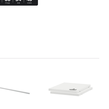
год
хв
сек