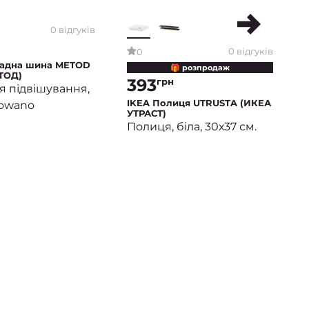
0 відгуків
0 відгуків
0
ладна шина METOD
🎁 розпродаж
ТОД)
393
грн
я підвішування,
IKEA Полиця UTRUSTA (ИКЕА
zowano
УТРАСТ)
Полиця, біла, 30х37 см.