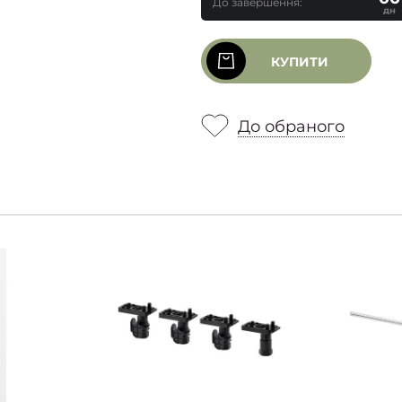
До завершення:
дн
КУПИТИ
До обраного