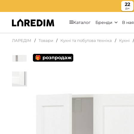
22
дн
Каталог
Бренди
В ная
ЛАРЕДІМ
Товари
Кухні та побутова техніка
Кухні
🎁 розпродаж