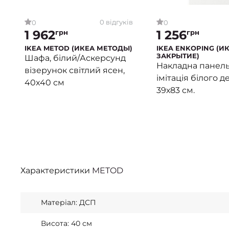
0 відгуків
0
0
1 962
1 256
грн
грн
IKEA METOD (ИКЕА МЕТОДЫ)
IKEA ENKOPING (И
ЗАКРЫТИЕ)
Шафа, білий/Аскерсунд
Накладна панель
візерунок світлий ясен,
імітація білого д
40x40 см
39х83 см.
Характеристики
METOD
Матеріал: ДСП
Висота: 40 см