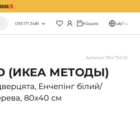
2026🎁
Кошик
uk
/
ru
093 171 3481
Артикул: 994.734.63
D (ИКЕА МЕТОДЫ)
верцята, Енчепінг білий/
дерева, 80х40 см