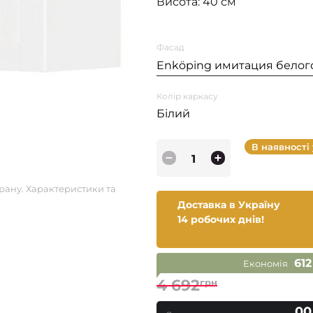
Висота: 40 см
Фасад
Enköping имитация белог
Колір каркасу
Білий
В наявності
рану. Характеристики та
Доставка в Україну
14 робочих днів!
612
Економія
4 692
грн
00