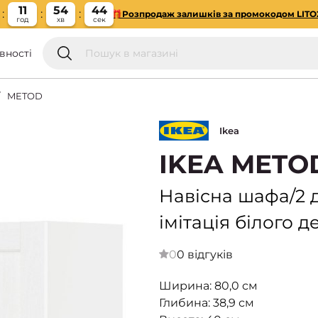
11
54
43
🎁Розпродаж залишків за промокодом LITO
год
хв
сек
вності
METOD
Ikea
IKEA METO
Навісна шафа/2 д
імітація білого 
0
0 відгуків
Ширина: 80,0 см
Глибина: 38,9 см