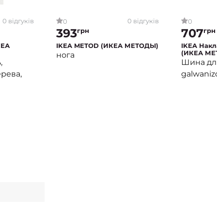
0 відгуків
0 відгуків
0
0
393
707
грн
грн
КЕА
IKEA METOD (ИКЕА МЕТОДЫ)
IKEA Нак
(ИКЕА МЕ
нога
,
Шина дл
ерева,
galwani