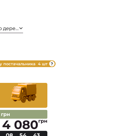
о дерева
 у постачальника
4 шт
 грн
4 080
грн
08
54
42