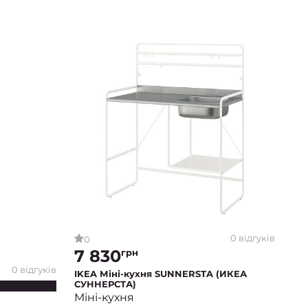
0 відгуків
0
7 830
грн
0 відгуків
IKEA Міні-кухня SUNNERSTA (ИКЕА
СУННЕРСТА)
Міні-кухня