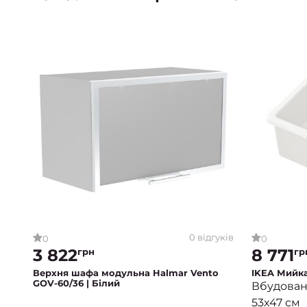
0 відгуків
0
0
3 822
8 771
грн
гр
Верхня шафа модульна Halmar Vento
IKEA Мийк
GOV-60/36 | Білий
Вбудована
53x47 см