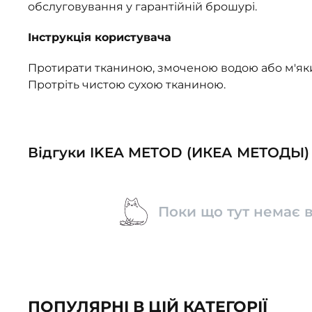
обслуговування у гарантійній брошурі.
Інструкція користувача
Протирати тканиною, змоченою водою або м'я
Протріть чистою сухою тканиною.
Відгуки IKEA METOD (ИКЕА МЕТОДЫ)
Поки що тут немає в
ПОПУЛЯРНІ В ЦІЙ КАТЕГОРІЇ