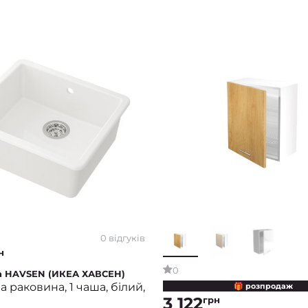
0 відгуків
н
0
а HAVSEN (ИКЕА ХАВСЕН)
 раковина, 1 чаша, білий,
🎁 розпродаж
3 122
грн