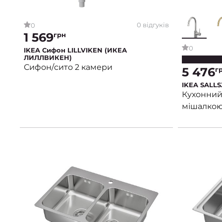
0 відгуків
0
1 569
грн
0
IKEA Сифон LILLVIKEN (ИКЕА
ЛИЛЛВИКЕН)
Сифон/сито 2 камери
5 476
г
IKEA SALL
Кухонний 
мішалкою,