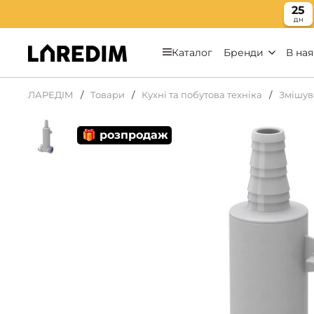
25
дн
Каталог
Бренди
В ная
ЛАРЕДІМ
Товари
Кухні та побутова техніка
Змішув
🎁 розпродаж