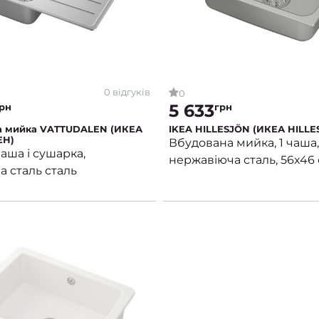
0 відгуків
0
5 633
рн
грн
на мийка VATTUDALEN (ИКЕА
IKEA HILLESJÖN (ИКЕА HILLE
ЕН)
Вбудована мийка, 1 чаша,
чаша і сушарка,
нержавіюча сталь, 56x46
 сталь сталь