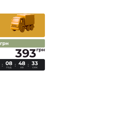
 грн
393
грн
08
48
32
год
хв
сек