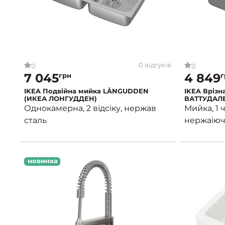
0 відгуків
0
0
7 045
4 849
грн
г
IKEA Подвійна мийка LÅNGUDDEN
IKEA Вріз
(ИКЕА ЛОНГУДДЕН)
ВАТТУДАЛ
Однокамерна, 2 відсіку, нержав
Мийка, 1 
сталь
нержаіюча
новинка