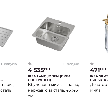
0 відгуків
0 відгуків
0
0
4 535
471
грн
грн
IKEA LÅNGUDDEN (ИКЕА
IKEA SILV
А
ЛОНГУДДЕН)
СИЛЬВТЯР
сушарка,
Вбудована мийка, 1 чаша,
Дозатор 
 сталь
нержавіюча сталь, 46x46
мила
см