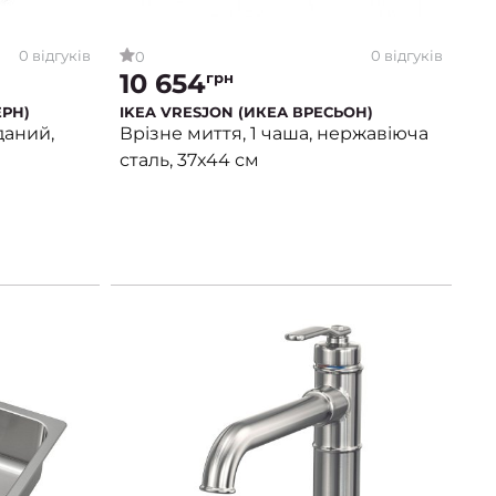
0 відгуків
0 відгуків
0
10 654
грн
ЕРН)
IKEA VRESJON (ИКЕА ВРЕСЬОН)
даний,
Врізне миття, 1 чаша, нержавіюча
сталь, 37x44 см