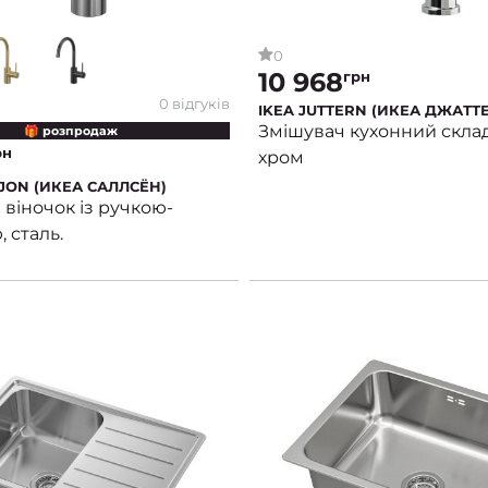
0
10 968
грн
0 відгуків
IKEA JUTTERN (ИКЕА ДЖАТТ
Змішувач кухонний скла
🎁 розпродаж
рн
хром
SJON (ИКЕА САЛЛСЁН)
віночок із ручкою-
 сталь.