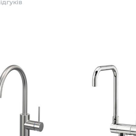
ідгуків