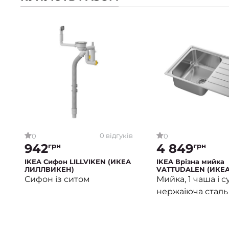
0 відгуків
0
0
942
4 849
грн
грн
IKEA Сифон LILLVIKEN (ИКЕА
IKEA Врізна мийка
ЛИЛЛВИКЕН)
VATTUDALEN (ИКЕ
ВАТТУДАЛЕН)
Сифон із ситом
Мийка, 1 чаша і 
нержаіюча сталь