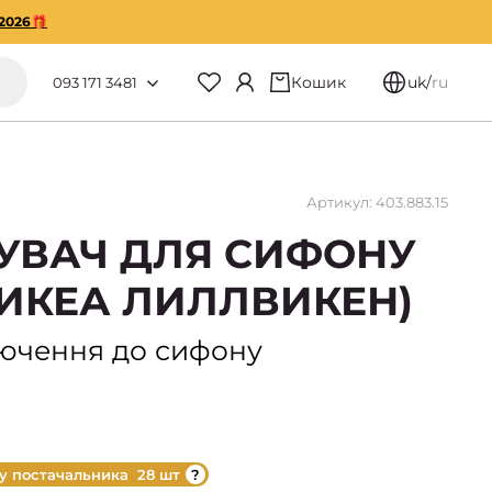
2026🎁
Кошик
uk
/
ru
093 171 3481
Артикул: 403.883.15
НУВАЧ ДЛЯ СИФОНУ
 (ИКЕА ЛИЛЛВИКЕН)
лючення до сифону
 у постачальника
28 шт