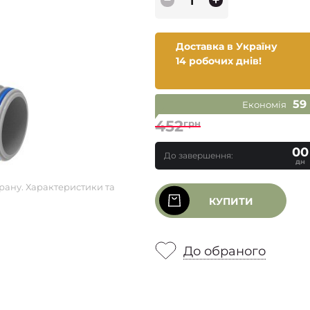
Доставка в Україну
14 робочих днів!
59
Економія
452
грн
00
До завершення:
дн
рану. Характеристики та
КУПИТИ
До обраного