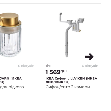
0 відгуків
0 відгуків
0
1 569
грн
TJARN (ИКЕА
IKEA Сифон LILLVIKEN (ИКЕА
Н)
ЛИЛЛВИКЕН)
для рідкого
Сифон/сито 2 камери