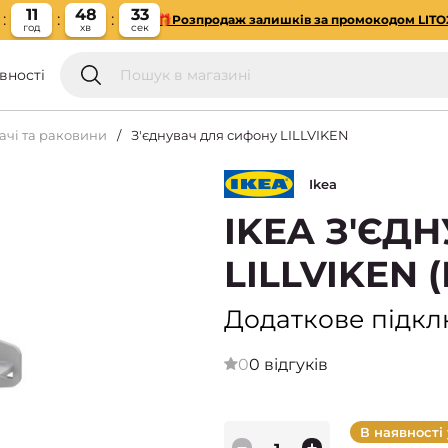
11
48
32
🎁Розпродаж залишків за промокодом LITO
год
хв
сек
вності
ачі та раковини
З'єднувач для сифону LILLVIKEN
Ikea
IKEA З'ЄД
LILLVIKEN
Додаткове підк
0
0 відгуків
В наявності