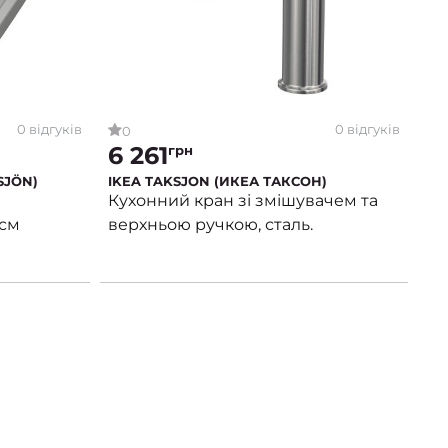
0 відгуків
0 відгуків
0
6 261
грн
SJÖN)
IKEA TAKSJON (ИКЕА ТАКСОН)
Кухонний кран зі змішувачем та
 см
верхньою ручкою, сталь.