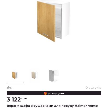
0 відгуків
0
🎁 розпродаж
3 122
грн
Верхня шафа з сушарками для посуду Halmar Vento