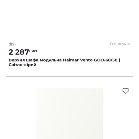
0 відгуків
0
2 287
грн
Верхня шафа модульна Halmar Vento GOO-60/58 |
Світло-сірий