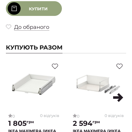
КУПИТИ
До обраного
КУПУЮТЬ РАЗОМ
0 відгуків
0 відгуків
0
0
1 805
2 594
грн
грн
IKEA MAXIMERA (ИКЕА
IKEA MAXIMERA (ИКЕА