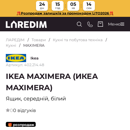
24
15
05
14
дн
год
хв
сек
🎁Розпродаж залишків за промокодом LITO2026🎁
Меню
ЛАРЕДІМ
Товари
Кухні та побутова техніка
Кухні
MAXIMERA
Ikea
Артикул: 402.214.48
IKEA MAXIMERA (ИКЕА
MAXIMERA)
Ящик, середній, білий
0
0 відгуків
🎁 розпродаж