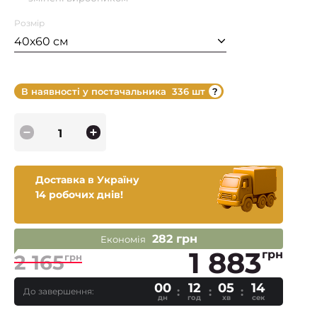
Розмір
40х60 см
В наявності у постачальника
336 шт
Доставка в Україну
14 робочих днів!
282 грн
Економія
1 883
грн
2 165
грн
00
12
05
13
До завершення:
дн
год
хв
сек