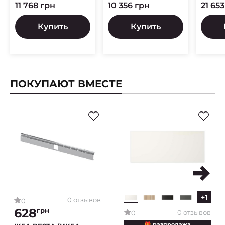
11 768 грн
10 356 грн
21 65
Купить
Купить
ПОКУПАЮТ ВМЕСТЕ
+1
0 отзывов
0
628
грн
0 отзывов
0
🎁 разпродажа