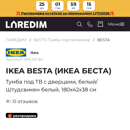
25
01
59
14
дн
год
хв
сек
🎁 Распродажа остатков за промокодом LITO2026🎁
Меню
ЛАРЕДИМ
БЕСТО Тумбы под телевизор
BESTA
Ikea
Артикул: 394.221.84
IKEA BESTA (ИКЕА БЕСТА)
Тумба под ТВ с дверцами, белый/
Штудсвикен белый, 180x42x38 см
0
0 отзывов
🎁 разпродажа