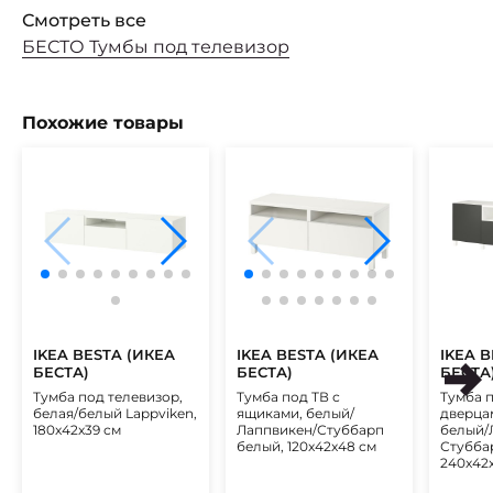
Смотреть все
БЕСТО Тумбы под телевизор
Похожие товары
IKEA BESTA (ИКЕА
IKEA BESTA (ИКЕА
IKEA 
БЕСТА)
БЕСТА)
БЕСТА
Тумба под телевизор,
Тумба под ТВ с
Тумба п
белая/белый Lappviken,
ящиками, белый/
дверца
180x42x39 см
Лаппвикен/Стуббарп
белый/
белый, 120x42x48 см
Стубба
240x42