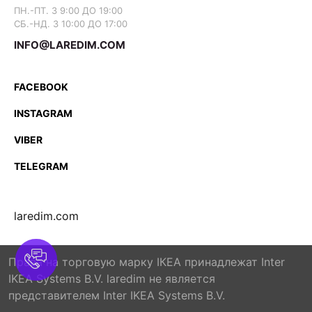
ПН.-ПТ. З 9:00 ДО 19:00
СБ.-НД. З 10:00 ДО 17:00
INFO@LAREDIM.COM
FACEBOOK
INSTAGRAM
VIBER
TELEGRAM
laredim.com
Права на торговую марку IКЕА принадлежат Inter
IKEA Systems B.V. laredim не является
представителем Inter IKEA Systems B.V.