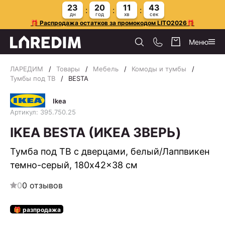
23
20
11
42
дн
год
хв
сек
🎁 Распродажа остатков за промокодом LITO2026🎁
Меню
ЛАРЕДИМ
Товары
Мебель
Комоды и тумбы
Тумбы под ТВ
BESTA
Ikea
Артикул: 395.750.25
IKEA BESTA (ИКЕА ЗВЕРЬ)
Тумба под ТВ с дверцами, белый/Лаппвикен
темно-серый, 180x42x38 см
0
0 отзывов
🎁 разпродажа