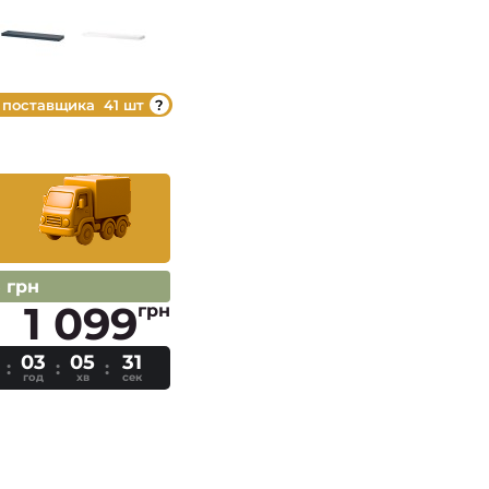
 поставщика
41 шт
5 грн
1 099
грн
03
05
30
год
хв
сек