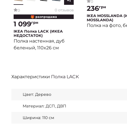
+1
0
236
грн
0 отзывов
0
IKEA MOSSLANDA (
🎁 разпродажа
MOSSLANDA)
1 099
грн
Полка на фото, 
IKEA Полка LACK (ИКЕА
НЕДОСТАТОК)
Полка настенная, дуб
беленый, 110x26 см
Характеристики
Полка LACK
Цвет: Дерево
Материал: ДСП, ДВП
Ширина: 110 см