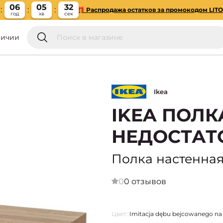
06
05
31
🎁 Распродажа остатков за промокодом LIT
год
хв
сек
личии
Ikea
IKEA ПОЛК
НЕДОСТАТ
Полка настенная,
0
0 отзывов
Цвет:
Imitacja dębu bejcowanego na 