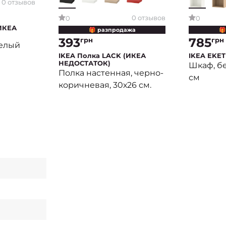
0 отзывов
0 отзывов
0
0
ИКЕА
🎁 разпродажа
🎁
393
785
грн
грн
белый
IKEA Полка LACK (ИКЕА
IKEA EKET
НЕДОСТАТОК)
Шкаф, бе
Полка настенная, черно-
см
коричневая, 30х26 см.