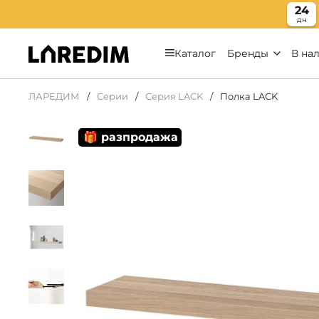
24
дн
Каталог
Бренды
В на
ЛАРЕДИМ
Серии
Серия LACK
Полка LACK
🎁 разпродажа