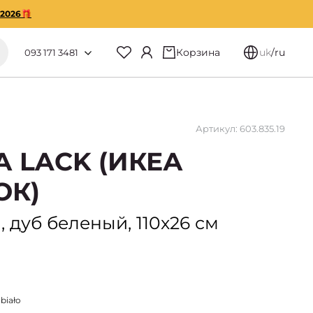
O2026🎁
Корзина
uk
/
ru
093 171 3481
Артикул: 603.835.19
А LACK (ИКЕА
ОК)
 дуб беленый, 110x26 см
biało