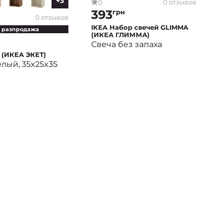
+3
0 отзывов
0
393
грн
0 отзывов
IKEA Набор свечей GLIMMA
 разпродажа
(ИКЕА ГЛИММА)
Свеча без запаха
 (ИКЕА ЭКЕТ)
лый, 35x25x35