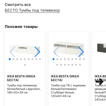
Смотреть все
БЕСТО Тумбы под телевизор
Похожие товары
IKEA BESTA (ИКЕА
IKEA BESTA (ИКЕА
IKEA B
БЕСТА)
БЕСТА)
БЕСТА
Тумба под телевизор,
Тумба под ТВ с ящиками,
Тумба п
белая/белый Lappviken,
белый/Лаппвикен/
дверцам
180x42x39 см
Стуббарп белый,
белый/Л
120x42x48 см
Стуббар
240x42