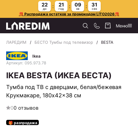
22
21
09
30
дн
год
хв
сек
🎁 Распродажа остатков за промокодом LITO2026🎁
Меню
ЛАРЕДИМ
БЕСТО Тумбы под телевизор
BESTA
Ikea
Артикул: 095.973.78
IKEA BESTA (ИКЕА БЕСТА)
Тумба под ТВ с дверцами, белая/бежевая
Крукмакаре, 180x42x38 см
0
0 отзывов
🎁 разпродажа