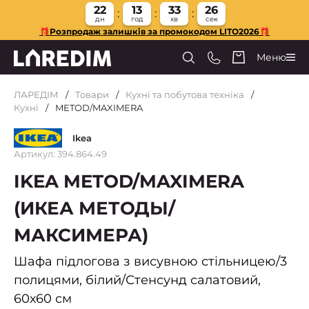
22
13
33
25
дн
год
хв
сек
🎁Розпродаж залишків за промокодом LITO2026🎁
Меню
ЛАРЕДІМ
Товари
Кухні та побутова техніка
Кухні
METOD/MAXIMERA
Ikea
Артикул: 394.864.49
IKEA METOD/MAXIMERA
(ИКЕА МЕТОДЫ/
МАКСИМЕРА)
Шафа підлогова з висувною стільницею/3
полицями, білий/Стенсунд салатовий,
60х60 см