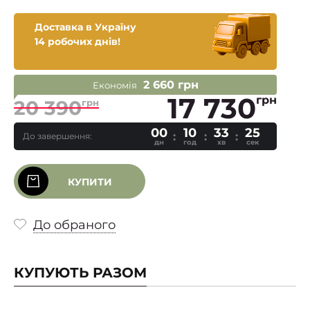
Доставка в Україну
14 робочих днів!
2 660 грн
Економія
17 730
грн
20 390
грн
00
10
33
24
До завершення:
дн
год
хв
сек
КУПИТИ
До обраного
КУПУЮТЬ РАЗОМ