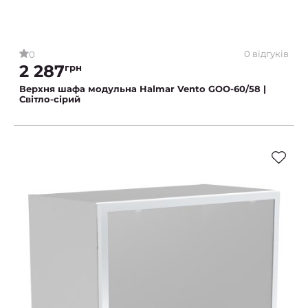
0 відгуків
0
2 287
грн
Верхня шафа модульна Halmar Vento GOO-60/58 |
Світло-сірий