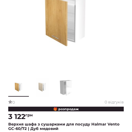
0 відгуків
0
🎁 розпродаж
3 122
грн
Верхня шафа з сушарками для посуду Halmar Vento
GC-60/72 | Дуб медовий