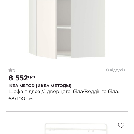
0 відгуків
0
8 552
грн
IKEA METOD (ИКЕА МЕТОДЫ)
Шафа підлозі/2 дверцята, біла/Веддінга біла,
68х100 см