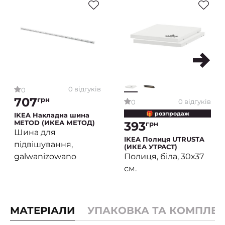
0 відгуків
0
707
грн
0 відгуків
0
🎁 розпродаж
IKEA Накладна шина
METOD (ИКЕА МЕТОД)
393
грн
Шина для
IKEA Полиця UTRUSTA
підвішування,
(ИКЕА УТРАСТ)
galwanizowano
Полиця, біла, 30х37
см.
МАТЕРІАЛИ
УПАКОВКА ТА КОМПЛЕК