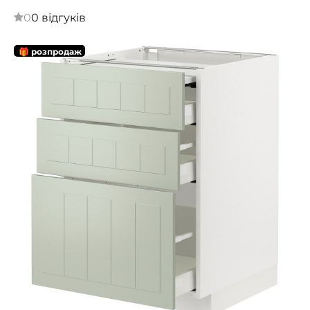
0
0 відгуків
🎁 розпродаж