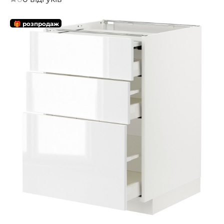
🎁 розпродаж