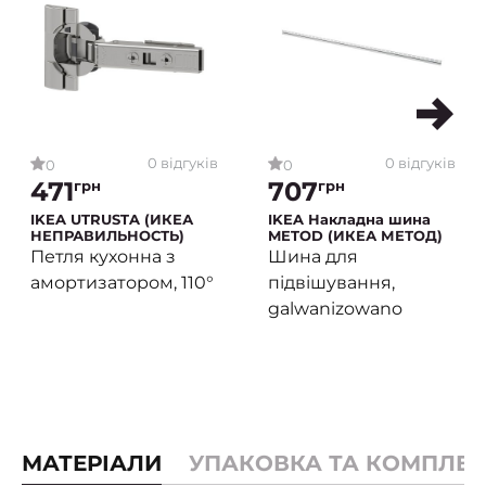
0 відгуків
0 відгуків
0
0
471
707
грн
грн
IKEA UTRUSTA (ИКЕА
IKEA Накладна шина
НЕПРАВИЛЬНОСТЬ)
METOD (ИКЕА МЕТОД)
Петля кухонна з
Шина для
амортизатором, 110°
підвішування,
galwanizowano
МАТЕРІАЛИ
УПАКОВКА ТА КОМПЛЕК