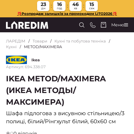
23
16
46
15
дн
год
хв
сек
🎁Розпродаж залишків за промокодом LITO2026🎁
Меню
ЛАРЕДІМ
Товари
Кухні та побутова техніка
Кухні
METOD/MAXIMERA
Ikea
Артикул: 694.338.07
IKEA METOD/MAXIMERA
(ИКЕА МЕТОДЫ/
МАКСИМЕРА)
Шафа підлогова з висувною стільницею/3
полиці, білий/Рінгхульт білий, 60x60 см
0
0 відгуків