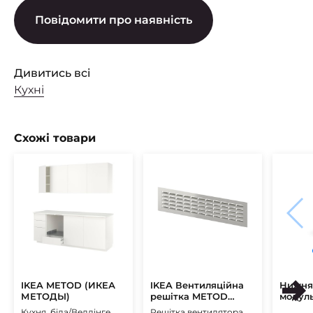
Повідомити про наявність
Дивитись всі
Кухні
Схожі товари
IKEA METOD (ИКЕА
IKEA Вентиляційна
Нижня
МЕТОДЫ)
решітка METOD
модул
(ИКЕА МЕТОД)
Vento 
Кухня, біла/Веддінге
Решітка вентилятора,