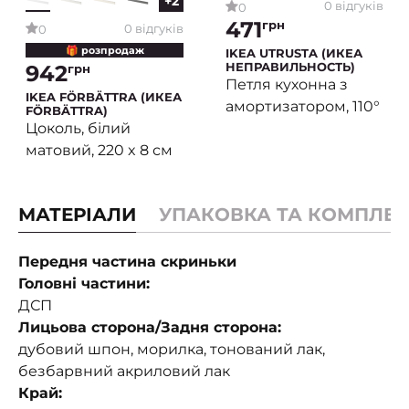
+2
0 відгуків
0
471
грн
0 відгуків
0
🎁 розпродаж
IKEA UTRUSTA (ИКЕА
НЕПРАВИЛЬНОСТЬ)
942
грн
Петля кухонна з
IKEA FÖRBÄTTRA (ИКЕА
амортизатором, 110°
FÖRBÄTTRA)
Цоколь, білий
матовий, 220 x 8 см
МАТЕРІАЛИ
УПАКОВКА ТА КОМПЛЕК
Передня частина скриньки
Головні частини:
ДСП
Лицьова сторона/Задня сторона:
дубовий шпон, морилка, тонований лак,
безбарвний акриловий лак
Край: