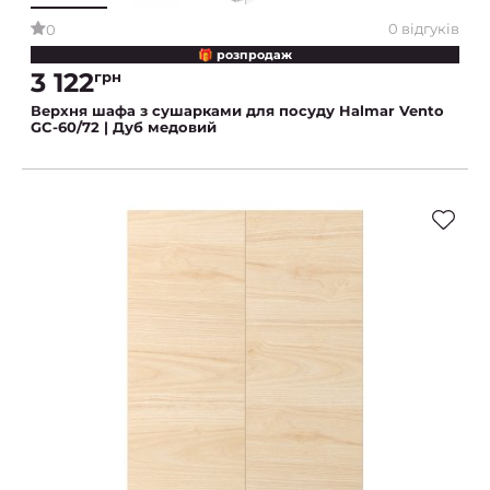
0 відгуків
0
🎁 розпродаж
3 122
грн
Верхня шафа з сушарками для посуду Halmar Vento
GC-60/72 | Дуб медовий