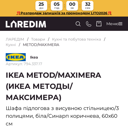
25
05
00
32
дн
год
хв
сек
🎁Розпродаж залишків за промокодом LITO2026🎁
Меню
ЛАРЕДІМ
Товари
Кухні та побутова техніка
Кухні
METOD/MAXIMERA
Ikea
Артикул: 794.337.17
IKEA METOD/MAXIMERA
(ИКЕА МЕТОДЫ/
МАКСИМЕРА)
Шафа підлогова з висувною стільницею/3
полицями, біла/Синарп коричнева, 60х60
см