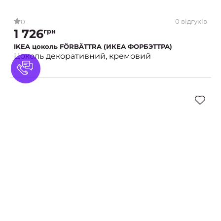
0 відгуків
0
1 726
грн
IKEA цоколь FÖRBÄTTRA (ИКЕА ФОРБЭТТРА)
Цоколь декоративний, кремовий