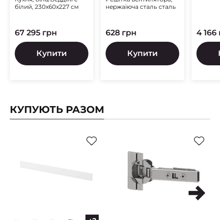
медов
білий, 230x60x227 см
нержаіюча сталь сталь
67 295 грн
628 грн
4 166
Купити
Купити
КУПУЮТЬ РАЗОМ