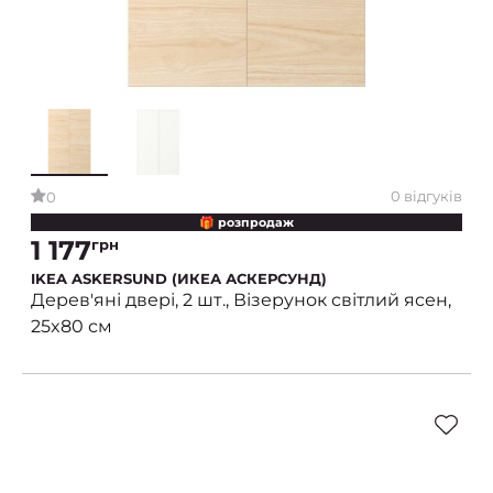
0 відгуків
0
🎁 розпродаж
1 177
грн
IKEA ASKERSUND (ИКЕА АСКЕРСУНД)
Дерев'яні двері, 2 шт., Візерунок світлий ясен,
25x80 см