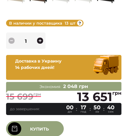
В наличии у поставщика
13 шт
Доставка в Украину
14 рабочих дней!
2 048 грн
Экономия
13 651
грн
15 699
грн
00
17
50
39
до завершения:
дн
год
хв
сек
КУПИТЬ