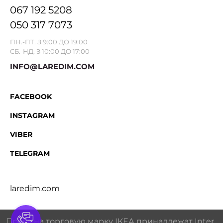
067 192 5208
050 317 7073
ПН.-ПТ. З 9:00 ДО 19:00
СБ.-НД. З 10:00 ДО 17:00
INFO@LAREDIM.COM
FACEBOOK
INSTAGRAM
VIBER
TELEGRAM
laredim.com
Права на торговую марку IКЕА принадлежат Inter