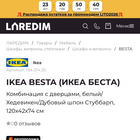
23
20
50
40
дн
год
хв
сек
🎁 Распродажа остатков за промокодом LITO2026🎁
Меню
ЛАРЕДИМ
Товары
Мебель
Шкафы, витрины, стеллажи
Шкафы и витрины
BESTA
Ikea
Артикул: 194.214.25
IKEA BESTA (ИКЕА БЕСТА)
Комбинация с дверцами, белый/
Хедевикен/Дубовый шпон Стуббарп,
120х42х74 см
0
0 отзывов
🎁 разпродажа