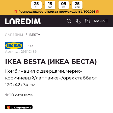
25
15
09
24
дн
год
хв
сек
🎁 Распродажа остатков за промокодом LITO2026🎁
Меню
ЛАРЕДИМ
BESTA
Ikea
Артикул: 296.121.89
IKEA BESTA (ИКЕА БЕСТА)
Комбинация с дверцами, черно-
коричневый/лаппвикен/орех стаббарп,
120x42x74 см
0
0 отзывов
🎁 разпродажа