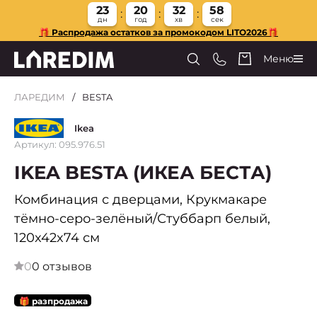
23
20
32
58
дн
год
хв
сек
🎁 Распродажа остатков за промокодом LITO2026🎁
Меню
ЛАРЕДИМ
BESTA
Ikea
Артикул: 095.976.51
IKEA BESTA (ИКЕА БЕСТА)
Комбинация с дверцами, Крукмакаре
тёмно-серо-зелёный/Стуббарп белый,
120x42x74 см
0
0 отзывов
🎁 разпродажа