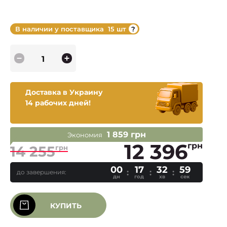
В наличии у поставщика
15 шт
Доставка в Украину
14 рабочих дней!
1 859 грн
Экономия
12 396
грн
14 255
грн
00
17
32
59
до завершения:
дн
год
хв
сек
КУПИТЬ