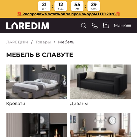
21
12
55
28
дн
год
хв
сек
🎁 Распродажа остатков за промокодом LITO2026🎁
Меню
ЛАРЕДИМ
Товары
Мебель
МЕБЕЛЬ В СЛАВУТЕ
Кровати
Диваны