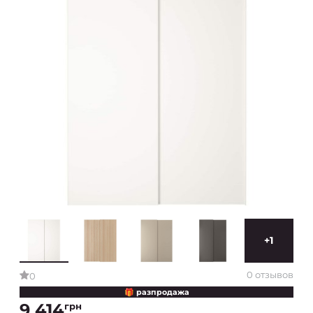
+1
0 отзывов
0
🎁 разпродажа
9 414
грн