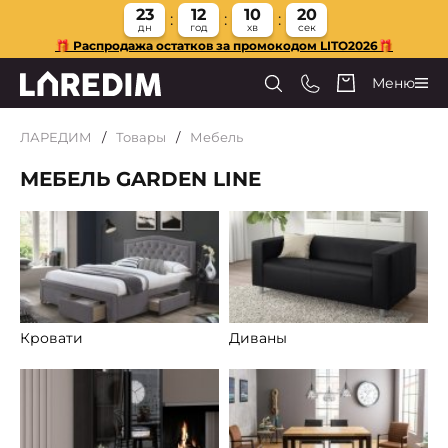
23
12
10
18
дн
год
хв
сек
🎁 Распродажа остатков за промокодом LITO2026🎁
Меню
ЛАРЕДИМ
Товары
Мебель
МЕБЕЛЬ GARDEN LINE
Кровати
Диваны