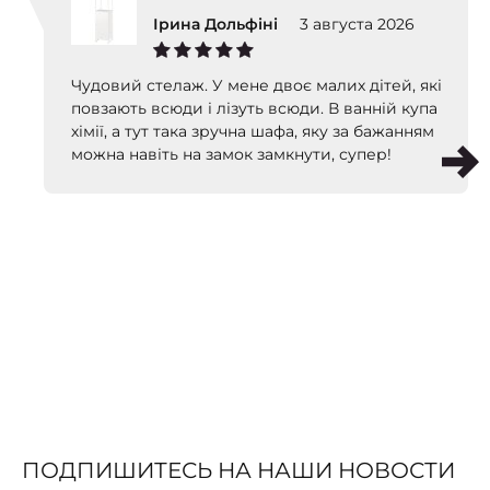
Ірина Дольфіні
3 августа 2026
Чудовий стелаж. У мене двоє малих дітей, які
повзають всюди і лізуть всюди. В ванній купа
хімії, а тут така зручна шафа, яку за бажанням
можна навіть на замок замкнути, супер!
ПОДПИШИТЕСЬ НА НАШИ НОВОСТИ