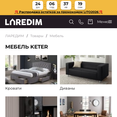
24
06
37
18
дн
год
хв
сек
🎁 Распродажа остатков за промокодом LITO2026🎁
Меню
ЛАРЕДИМ
Товары
Мебель
МЕБЕЛЬ KETER
Кровати
Диваны