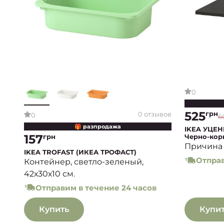
0
525
грн
0 отзывов
0
6
🎁 разпродажа
IKEA УЦЕН
157
грн
Черно-кор
Причина 
IKEA TROFAST (ИКЕА ТРОФАСТ)
Отправ
Контейнер, светло-зеленый,
42х30х10 см.
Отправим в течение 24 часов
Купить
Купи