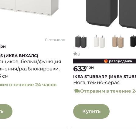
0 отзывов
грн
0
LS (ИКЕА ВИХАЛС)
 ящиков, белый/функция
🎁 разпродажа
633
грн
нения/разблокировки,
5 см
IKEA STUBBARP (ИКЕА STUB
Нога, темно-серая
им в течение 24 часов
Отправим в течение 2
ть
Купить