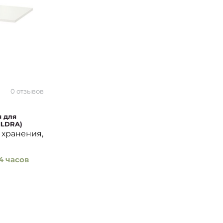
0 отзывов
я для
ILDRA)
 хранения,
4 часов