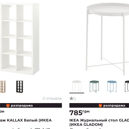
0 отзывов
0
🎁 разпродажа
🎁 разпродажа
785
рн
грн
лаж KALLAX Белый (ИКЕА
IKEA Журнальный стол GL
(ИКЕА GLADOM)