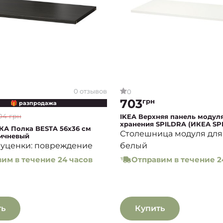
0 отзывов
0
703
грн
🎁 разпродажа
04 грн
IKEA Верхняя панель модул
хранения SPILDRA (ИКЕА SP
КА Полка BESTA 56х36 см
Столешница модуля для
ичневый
уценки: повреждение
белый
им в течение 24 часов
Отправим в течение 2
ть
Купить