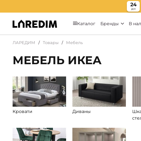
24
дн
Каталог
Бренды
В на
ЛАРЕДИМ
Товары
Мебель
МЕБЕЛЬ ИКЕА
Кровати
Диваны
Шка
сте