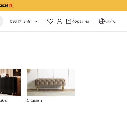
O2026🎁
Корзина
uk
/
ru
093 171 3481
умбы
Скамьи