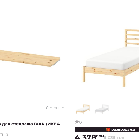
0 отзывов
0
а для стеллажа IVAR (ИКЕА
🎁 разпродажа
осна
4 378
грн
5 035 грн