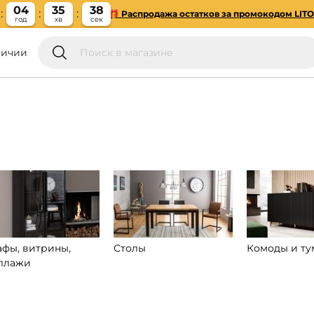
04
35
37
🎁 Распродажа остатков за промокодом LIT
год
хв
сек
личии
фы, витрины,
Столы
Комоды и т
ллажи