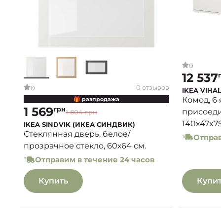
0
12 537
0 отзывов
0
IKEA VIHA
Комод, 6
🎁 разпродажа
1 569
грн
присоеди
1 804 грн
140x47x7
IKEA SINDVIK (ИКЕА СИНДВИК)
Стеклянная дверь, белое/
Отправ
прозрачное стекло, 60х64 см.
Отправим в течение 24 часов
Купить
Купи