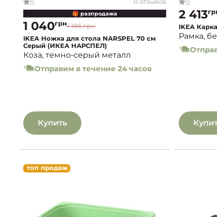
0 отзывов
0
0
2 413
гр
🎁 разпродажа
1 040
грн
1 196 грн
IKEA Карк
Рамка, бе
IKEA Ножка для стола NARSPEL 70 см
Серый (ИКЕА НАРСПЕЛ)
Отправ
Коза, темно-серый металл
Отправим в течение 24 часов
Купить
Купи
топ продаж