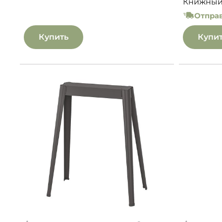
Книжный 
Отправ
Купить
Купи