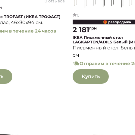
0 отзывов
н
0
ас TROFAST (ИКЕА ТРОФАСТ)
лая, 46х30х94 см.
🎁 разпродажа
2 181
грн
им в течение 24 часов
IKEA Письменный стол
LAGKAPTEN/ADILS Белый (И
ЛАГКАПТЕН/АДИЛС)
Письменный стол, белый,
см
Отправим в течение 2
ть
Купить