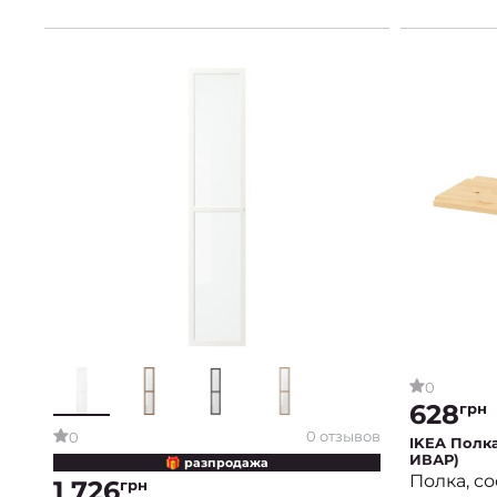
0
628
грн
0 отзывов
0
IKEA Полк
ИВАР)
🎁 разпродажа
Полка, с
1 726
грн