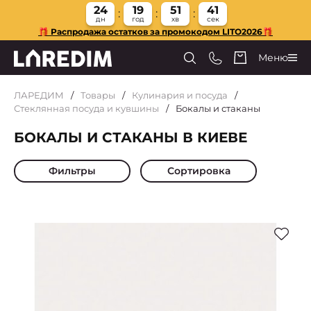
24
19
51
40
дн
год
хв
сек
🎁 Распродажа остатков за промокодом LITO2026🎁
Меню
ЛАРЕДИМ
Товары
Кулинария и посуда
Стеклянная посуда и кувшины
Бокалы и стаканы
БОКАЛЫ И СТАКАНЫ В КИЕВЕ
Фильтры
Сортировка