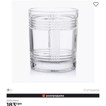
0 отзывов
0
🎁 разпродажа
210 грн
183
грн