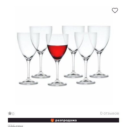
0 отзывов
0
🎁 разпродажа
736 грн