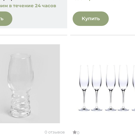
им в течение 24 часов
ть
Купить
0 отзывов
0