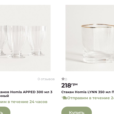
0 отзывов
0
218
грн
канов Homla APPED 300 мл 3
Стакан Homla LYNN 350 мл 
чный
Отправим в течение 2
им в течение 24 часов
ть
Купить