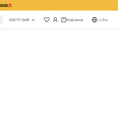
O2026🎁
Корзина
uk
/
ru
093 171 3481