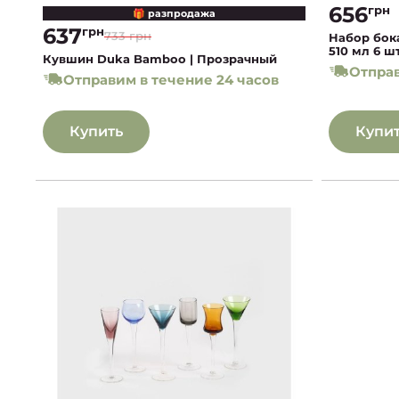
656
грн
🎁 разпродажа
637
грн
733 грн
Набор бок
510 мл 6 
Кувшин Duka Bamboo | Прозрачный
Отправ
Отправим в течение 24 часов
Купить
Купи