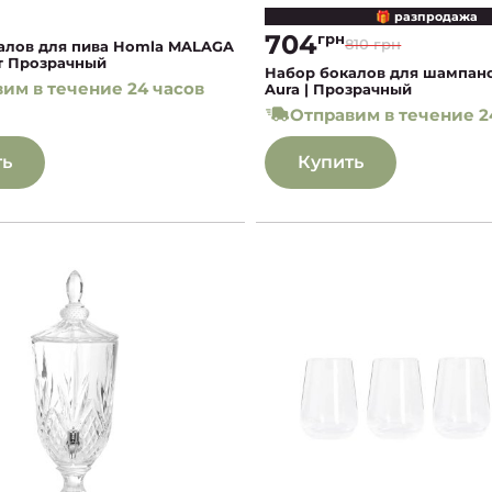
🎁 разпродажа
704
грн
810 грн
алов для пива Homla MALAGA
шт Прозрачный
Набор бокалов для шампан
им в течение 24 часов
Aura | Прозрачный
Отправим в течение 2
ть
Купить