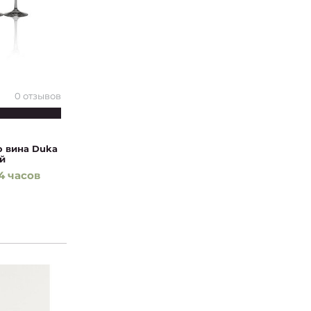
0 отзывов
о вина Duka
ый
4 часов