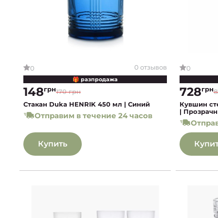
0 отзывов
0
0
🎁 разпродажа
148
728
грн
грн
170 грн
8
Стакан Duka HENRIK 450 мл | Синий
Кувшин ст
| Прозрач
Отправим в течение 24 часов
Отправ
Купить
Купи