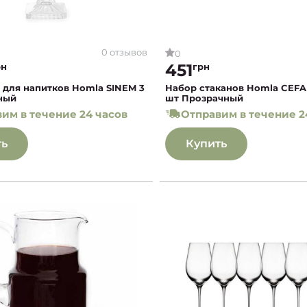
0 отзывов
0
451
рн
грн
 для напитков Homla SINEM 3
Набор стаканов Homla CEFA
ный
шт Прозрачный
им в течение 24 часов
Отправим в течение 2
ть
Купить