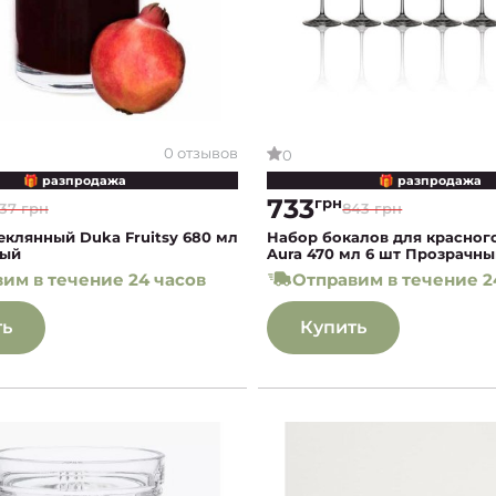
0 отзывов
0
🎁 разпродажа
🎁 разпродажа
733
грн
37 грн
843 грн
еклянный Duka Fruitsy 680 мл
Набор бокалов для красног
ный
Aura 470 мл 6 шт Прозрачн
им в течение 24 часов
Отправим в течение 2
ть
Купить