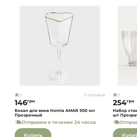
0 отзывов
0
0
146
254
грн
грн
Бокал для вина Homla AMAR 300 мл
Набор ста
Прозрачный
шт Прозра
Отправим в течение 24 часов
Отправ
Купить
Купи