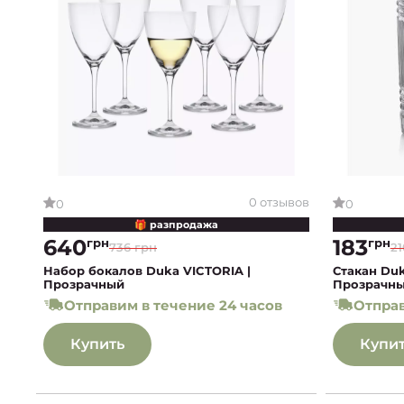
0 отзывов
0
0
🎁 разпродажа
640
183
грн
грн
736 грн
21
Набор бокалов Duka VICTORIA |
Стакан Duk
Прозрачный
Прозрачн
Отправим в течение 24 часов
Отправ
Купить
Купи