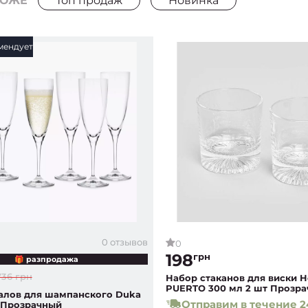
РОЖЕ
Топ продаж
Новинка
мендует
0 отзывов
0
198
грн
🎁 разпродажа
736 грн
Набор стаканов для виски 
PUERTO 300 мл 2 шт Прозр
алов для шампанского Duka
Отправим в течение 2
| Прозрачный