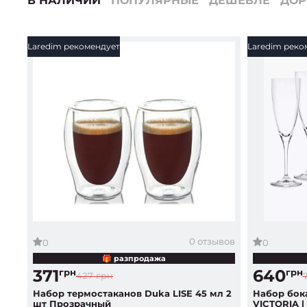
В НАЛИЧИИ
ПОПУЛЯРНЫЕ
ДЕШЕВЛЕ
ДО
Laredim рекомендует
Laredim реко
0 отзывов
0
0
🎁 разпродажа
371
640
грн
грн
427 грн
Набор термостаканов Duka LISE 45 мл 2
Набор бок
шт Прозрачный
VICTORIA 