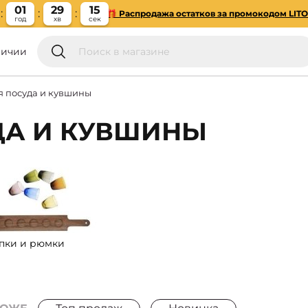
01
29
14
🎁 Распродажа остатков за промокодом LIT
год
хв
сек
личии
я посуда и кувшины
ДА И КУВШИНЫ
пки и рюмки