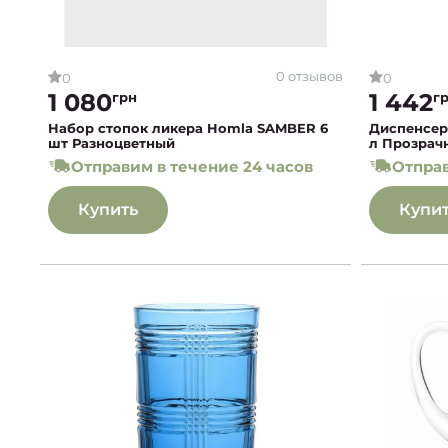
0 отзывов
0
0
1 080
1 442
грн
г
Набор стопок ликера Homla SAMBER 6
Диспенсер
шт Разноцветный
л Прозрач
Отправим в течение 24 часов
Отправ
Купить
Купи