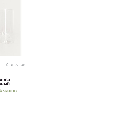
0 отзывов
Homla
ачный
4 часов