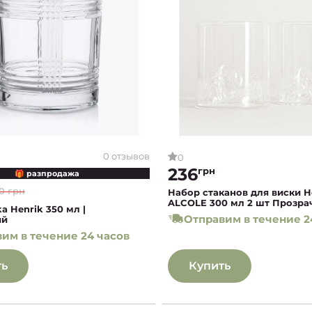
0 отзывов
0
236
грн
🎁 разпродажа
0 грн
Набор стаканов для виски 
ALCOLE 300 мл 2 шт Прозр
a Henrik 350 мл |
Отправим в течение 2
ый
им в течение 24 часов
ть
Купить