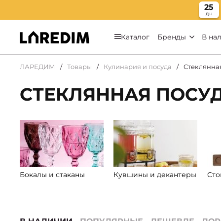
25
дн
Каталог
Бренды
В на
ЛАРЕДИМ
Товары
Кулинария и посуда
Стеклянна
СТЕКЛЯННАЯ ПОСУ
Бокалы и стаканы
Кувшины и декантеры
Сто