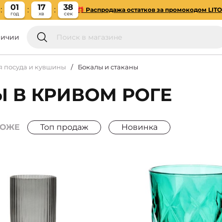
01
17
37
🎁 Распродажа остатков за промокодом LIT
год
хв
сек
личии
я посуда и кувшины
Бокалы и стаканы
 В КРИВОМ РОГЕ
РОЖЕ
Топ продаж
Новинка