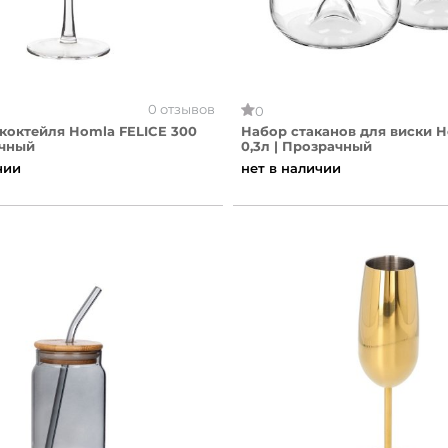
0 отзывов
0
коктейля Homla FELICE 300
Набор стаканов для виски 
чный
0,3л | Прозрачный
чии
нет в наличии