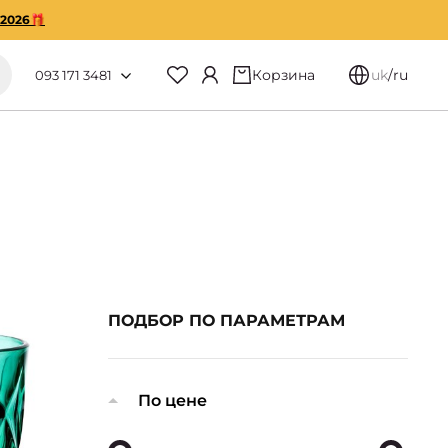
O2026🎁
Корзина
uk
/
ru
093 171 3481
ПОДБОР ПО ПАРАМЕТРАМ
По цене