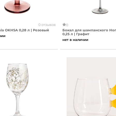
0 отзывов
0
Бокал Homla OKHSA 0,28 л | Розовый
Бокал для шампанского Ho
0,25 л | Графит
чии
нет в наличии