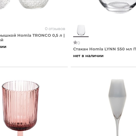
0 отзывов
рышкой Homla TRONCO 0,5 л |
ый
0
чии
Стакан Homla LYNN 550 мл 
нет в наличии