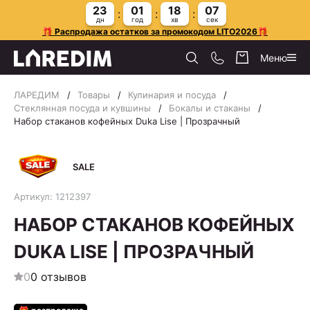
23
01
18
07
дн
год
хв
сек
🎁 Распродажа остатков за промокодом LITO2026🎁
Меню
ЛАРЕДИМ
Товары
Кулинария и посуда
Стеклянная посуда и кувшины
Бокалы и стаканы
Набор стаканов кофейных Duka Lise | Прозрачный
SALE
Артикул: 1212397
НАБОР СТАКАНОВ КОФЕЙНЫХ
DUKA LISE | ПРОЗРАЧНЫЙ
0
0 отзывов