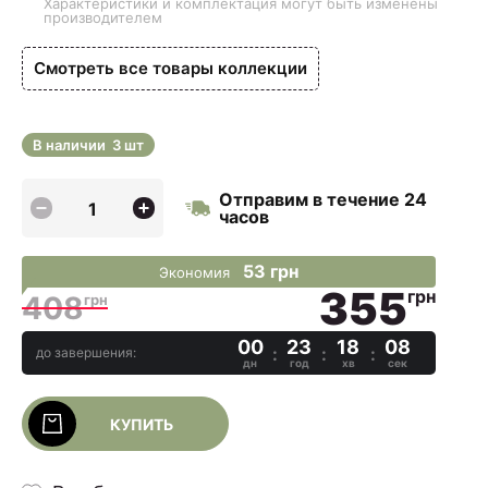
Характеристики и комплектация могут быть изменены
производителем
Смотреть все товары коллекции
В наличии
3 шт
Отправим в течение 24
часов
53 грн
Экономия
355
грн
408
грн
00
23
18
07
до завершения:
дн
год
хв
сек
КУПИТЬ