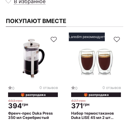
В избранное
ПОКУПАЮТ ВМЕСТЕ
Laredim рекомендует
0 отзывов
0 отзывов
0
0
🎁 разпродажа
🎁 разпродажа
453 грн
427 грн
394
371
грн
грн
Френч-прес Duka Press
Набор термостаканов
350 мл Серебристый
Duka LISE 45 мл 2 шт
Прозрачный