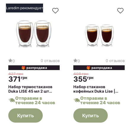
Laredim рекомендует
0 отзывов
0 отзывов
0
0
🎁 разпродажа
🎁 разпродажа
427 грн
408 грн
371
355
грн
грн
Набор термостаканов
Набор стаканов
Duka LISE 45 мл 2 шт
кофейных Duka Lise |
Прозрачный
Прозрачный
Отправим в
Отправим в
течение 24 часов
течение 24 часов
Купить
Купить