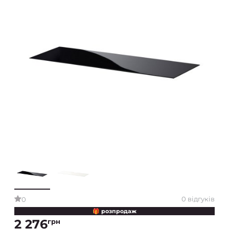
0 відгуків
0
🎁 розпродаж
2 276
грн