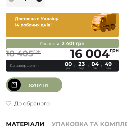
Доставка в Україну
14 робочих днів!
2 401 грн
Економія
16 004
грн
18 405
грн
00
23
04
48
До завершення:
дн
год
хв
сек
КУПИТИ
До обраного
МАТЕРІАЛИ
УПАКОВКА ТА КОМПЛЕК