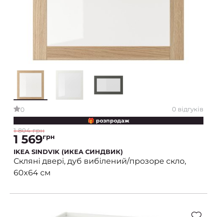
0 відгуків
0
🎁 розпродаж
1 804 грн
1 569
грн
IKEA SINDVIK (ИКЕА СИНДВИК)
Скляні двері, дуб вибілений/прозоре скло,
60x64 см