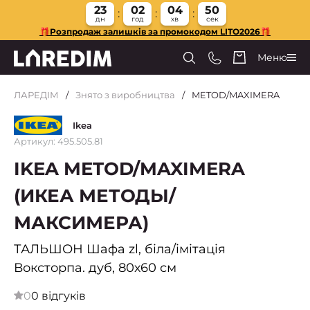
23
02
04
49
дн
год
хв
сек
🎁Розпродаж залишків за промокодом LITO2026🎁
Меню
ЛАРЕДІМ
Знято з виробництва
METOD/MAXIMERA
Ikea
Артикул: 495.505.81
IKEA METOD/MAXIMERA
(ИКЕА МЕТОДЫ/
МАКСИМЕРА)
ТАЛЬШОН Шафа zl, біла/імітація
Воксторпа. дуб, 80х60 см
0
0 відгуків