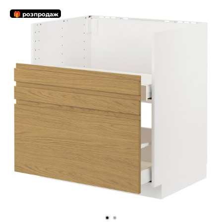
🎁 розпродаж