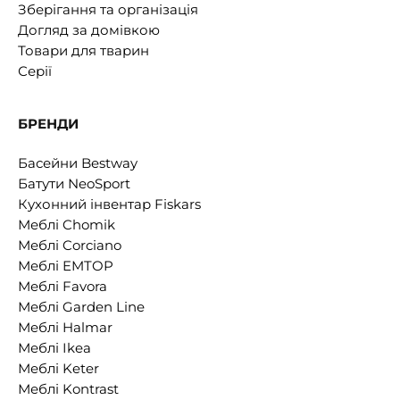
Зберігання та організація
Догляд за домівкою
Товари для тварин
Серії
БРЕНДИ
Басейни Bestway
Батути NeoSport
Кухонний інвентар Fiskars
Меблі Chomik
Меблі Corciano
Меблі EMTOP
Меблі Favora
Меблі Garden Line
Меблі Halmar
Меблі Ikea
Меблі Keter
Меблі Kontrast