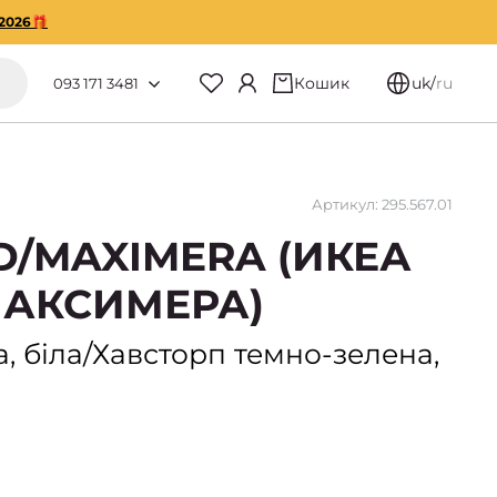
2026🎁
Кошик
uk
/
ru
093 171 3481
Артикул: 295.567.01
D/MAXIMERA (ИКЕА
АКСИМЕРА)
, біла/Хавсторп темно-зелена,