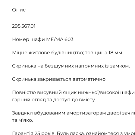
Опис
295.567.01
Номер шафи ME/MA 603
Міцне житлове будівництво; товщина 18 мм
Скринька на безшумних напрямних із замком.
Скринька закривається автоматично
Повністю висувний ящик нижньої/високої шафи
гарний огляд та доступ до вмісту.
Завдяки вбудованим амортизаторам двері зачин
та м'яко.
Гарантія 25 років. Будь ласка, ознайомтеся з ум