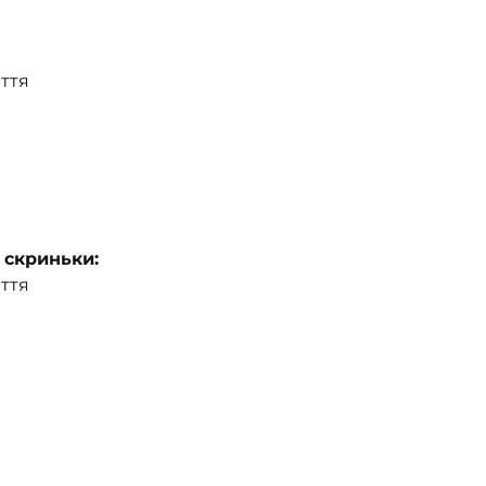
ття
 скриньки:
ття