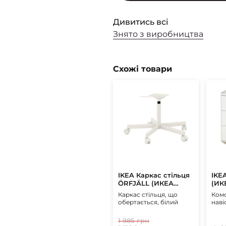
Дивитись всі
Знято з виробництва
Схожі товари
IKEA Каркас стільця
IKE
ÖRFJÄLL (ИКЕА
(ИК
ОРФЬЕЛЛЬ)
Каркас стільця, що
Комо
обертається, білий
наві
1 985 грн