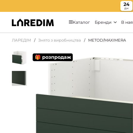
24
дн
Каталог
Бренди
В ная
ЛАРЕДІМ
Знято з виробництва
METOD/MAXIMERA
🎁 розпродаж