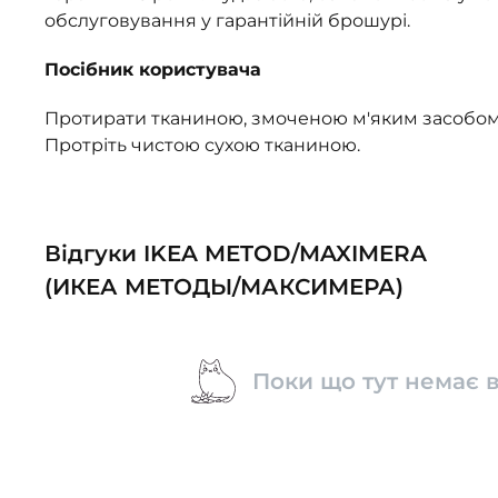
обслуговування у гарантійній брошурі.
Посібник користувача
Протирати тканиною, змоченою м'яким засобом
Протріть чистою сухою тканиною.
Відгуки IKEA METOD/MAXIMERA
(ИКЕА МЕТОДЫ/МАКСИМЕРА)
Поки що тут немає в