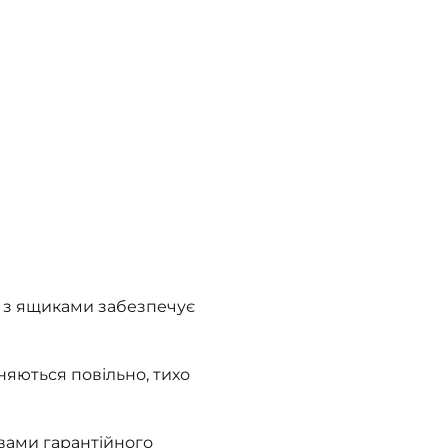
 з ящиками забезпечує
яються повільно, тихо
овами гарантійного