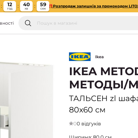
12
40
58
🎁Розпродаж залишків за промокодом LITO
год
хв
сек
вності
Ikea
IKEA METO
МЕТОДЫ/М
ТАЛЬСЕН zl шафа
80x60 см
0
0 відгуків
Ширина: 80,0 см