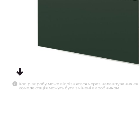
Колір виробу може відрізнятися через налаштування ек
комплектація можуть бути змінені виробником