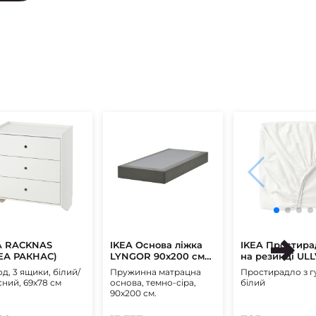
A RACKNAS
IKEA Основа ліжка
IKEA Простира
ЕА РАКНАС)
LYNGOR 90х200 см
на резинці UL
Темно-сірий (ИКЕА
90x200 см Біл
д, 3 ящики, білий/
Пружинна матрацна
Простирадло з г
ЛИНГОР)
(ИКЕА ULLVIDE
сний, 69x78 см
основа, темно-сіра,
білий
90х200 см.