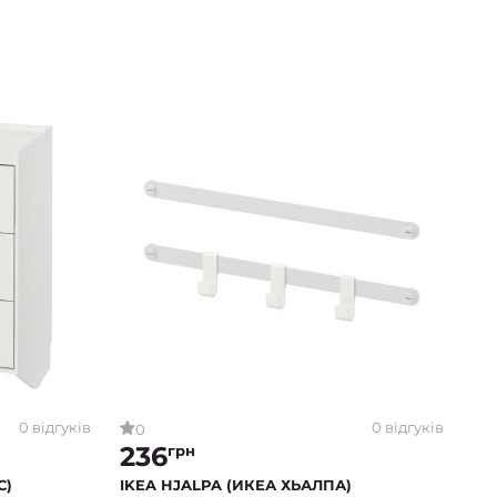
0 відгуків
0 відгуків
0
236
грн
С)
IKEA HJALPA (ИКЕА ХЬАЛПА)