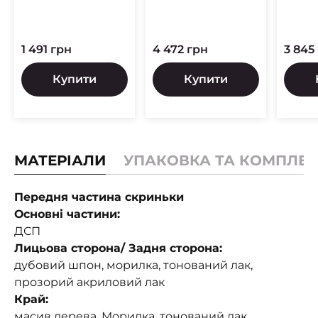
1 491 грн
4 472 грн
3 845
Купити
Купити
МАТЕРІАЛИ
УПАКОВКА ТА КОМПЛЕК
Передня частина скриньки
Основні частини:
ДСП
Лицьова сторона/ Задня сторона:
дубовий шпон, морилка, тонований лак,
прозорий акриловий лак
Край:
масив дерева, Морилка, тонований лак,