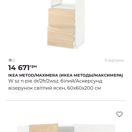
0 відгуків
0
14 671
грн
IKEA METOD/MAXIMERA (ИКЕА МЕТОДЫ/МАКСИМЕРА)
W sz n pie dr/2fr/2wsz, білий/Аскерсунд
візерунок світлий ясен, 60х60х200 см