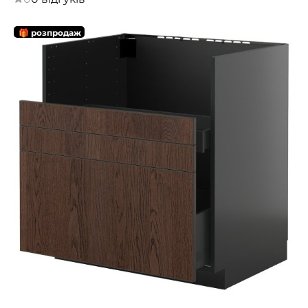
🎁 розпродаж