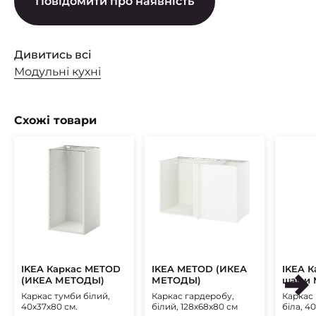
Повідомити про наявність
Дивитись всі
Модульні кухні
Схожі товари
IKEA Каркас METOD
IKEA METOD (ИКЕА
IKEA К
(ИКЕА МЕТОДЫ)
МЕТОДЫ)
шафи 
МЕТО
Каркас тумби білий,
Каркас гардеробу,
Каркас 
40х37х80 см.
білий, 128x68x80 см
біла, 4