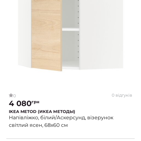
0 відгуків
0
4 080
грн
IKEA METOD (ИКЕА МЕТОДЫ)
Напівліжко, білий/Аскерсунд, візерунок
світлий ясен, 68х60 см