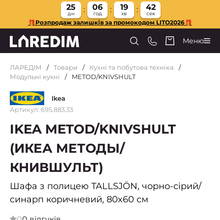
25
06
19
41
дн
год
хв
сек
🎁Розпродаж залишків за промокодом LITO2026🎁
Меню
ЛАРЕДІМ
Товари
Кухні та побутова техніка
Модульні кухні
METOD/KNIVSHULT
Ikea
Артикул: 695.883.33
IKEA METOD/KNIVSHULT
(ИКЕА МЕТОДЫ/
КНИВШУЛЬТ)
Шафа з полицею TALLSJÖN, чорно-сірий/
синарп коричневий, 80x60 см
0
0 відгуків