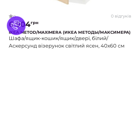
0 відгуків
0
6 904
грн
IKEA METOD/MAXIMERA (ИКЕА МЕТОДЫ/МАКСИМЕРА)
Шафа/ящик-кошик/ящик/двері, білий/
Аскерсунд візерунок світлий ясен, 40х60 см