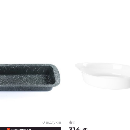
0 відгуків
0
314
грн
🎁 розпродаж