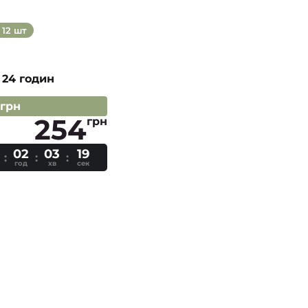
12 шт
 24 годин
 грн
254
грн
02
03
18
год
хв
сек