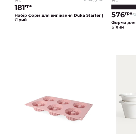
181
грн
576
грн
6
Набір форм для випікання Duka Starter |
Сірий
Форма для 
Білий