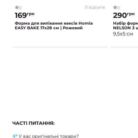
0 відгуків
0
0
169
290
грн
грн
Форма для випікання кексів Homla
Набір форм
EASY BAKE 17х28 см | Рожевий
NELSON 3 
9,5x5 см
ЧАСТІ ПИТАННЯ:
💎 У вас оригінальні товари?