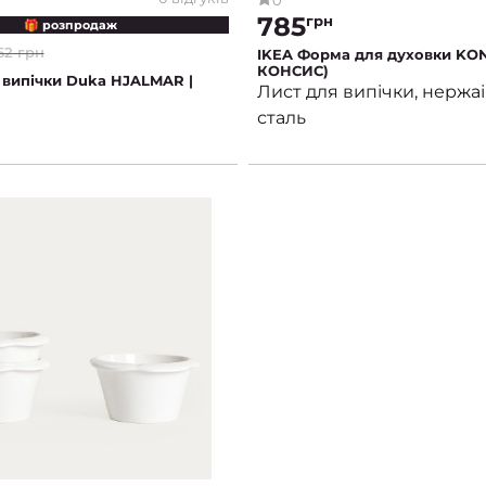
785
грн
🎁 розпродаж
62 грн
IKEA Форма для духовки KO
КОНСИС)
випічки Duka HJALMAR |
Лист для випічки, нержа
сталь