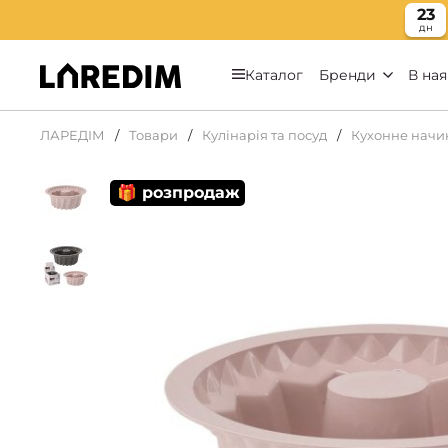
23
дн
Каталог
Бренди
В ная
ЛАРЕДІМ
Товари
Кулінарія та посуд
Кухонне начи
🎁 розпродаж