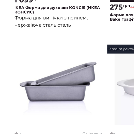
275
грн
3
IKEA Форма для духовки KONCIS (ИКЕА
КОНСИС)
Форма для 
Форма для випічки з грилем,
Bake Графі
нержаіюча сталь сталь
Laredim реко
0 відгуків
0
0