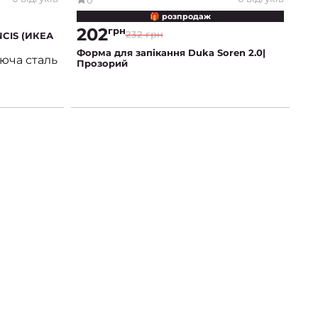
🎁 розпродаж
202
грн
232 грн
NCIS (ИКЕА
Форма для запікання Duka Soren 2.0|
іюча сталь
Прозорий