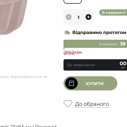
В наявності
Відправимо протягом
38
Економія
292
грн
00
До завершення:
дн
рану. Характеристики та
КУПИТИ
До обраного
mik 23x9,5 см | Рожевий