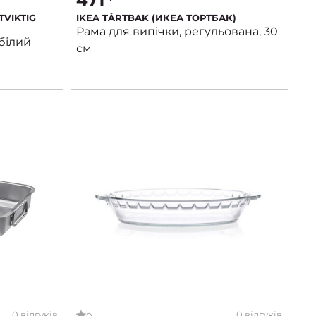
TVIKTIG
IKEA TÅRTBAK (ИКЕА ТОРТБАК)
Рама для випічки, регульована, 30
білий
см
0 відгуків
0 відгуків
0