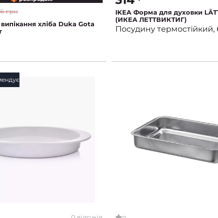
16 грн
IKEA Форма для духовки LÄT
(ИКЕА ЛЕТТВИКТИГ)
випікання хліба Duka Gota
Посудину термостійкий, 
т
мендує
0 відгуків
0