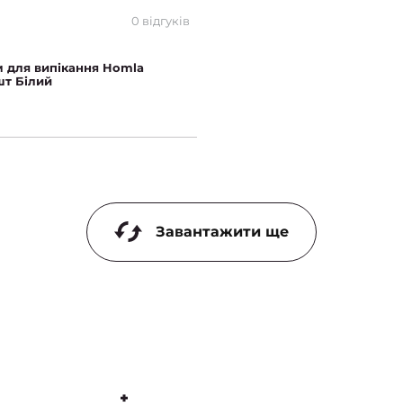
0 відгуків
 для випікання Homla
шт Білий
Завантажити ще