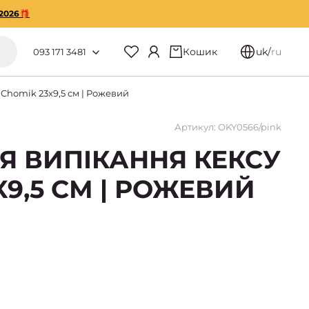
2026🎁
Кошик
uk
/
ru
093 171 3481
Chomik 23x9,5 см | Рожевий
Артикул: OKY0566/pink
Я ВИПІКАННЯ КЕКСУ
X9,5 СМ | РОЖЕВИЙ