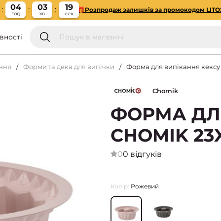
04
03
18
🎁Розпродаж залишків за промокодом LITO
год
хв
сек
вності
ння
Форми та дека для випічки
Форма для випікання кексу 
Chomik
ФОРМА ДЛ
CHOMIK 23
0
0 відгуків
Колір:
Рожевий