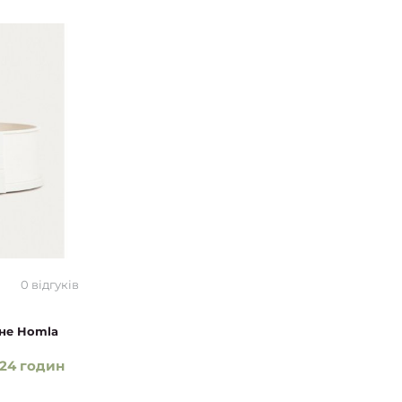
0 відгуків
вне Homla
24 годин