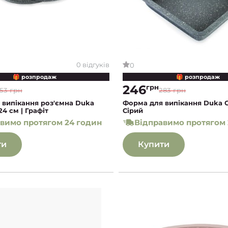
0 відгуків
0
🎁 розпродаж
🎁 розпродаж
246
грн
53 грн
283 грн
 випікання роз'ємна Duka
Форма для випікання Duka G
24 см | Графіт
Сірий
вимо протягом 24 годин
Відправимо протягом 
ти
Купити