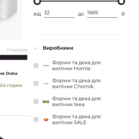
від
до
₴
Виробники
0 відгуків
Форми та дека для
випічки Homla
вне Duka
Форми та дека для
24 годин
випічки Chomik
Форми та дека для
випічки Ikea
Форми та дека для
випічки SALE