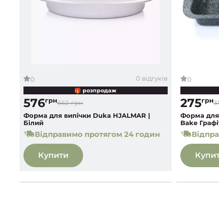
0 відгуків
0
0
🎁 розпродаж
576
275
грн
грн
662 грн
3
Форма для випічки Duka HJALMAR |
Форма для 
Білий
Bake Графі
Відправимо протягом 24 годин
Відпра
Купити
Купи