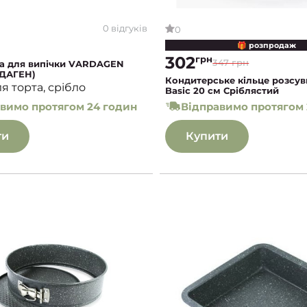
0 відгуків
0
🎁 розпродаж
302
грн
347 грн
а для випічки VARDAGEN
ДАГЕН)
Кондитерське кільце розсу
я торта, срібло
Basic 20 см Сріблястий
вимо протягом 24 годин
Відправимо протягом 
ти
Купити