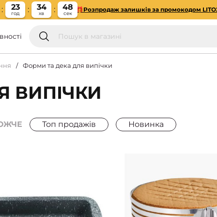
23
34
47
🎁Розпродаж залишків за промокодом LITO
год
хв
сек
вності
ння
Форми та дека для випічки
Я ВИПІЧКИ
ОЖЧЕ
Топ продажів
Новинка