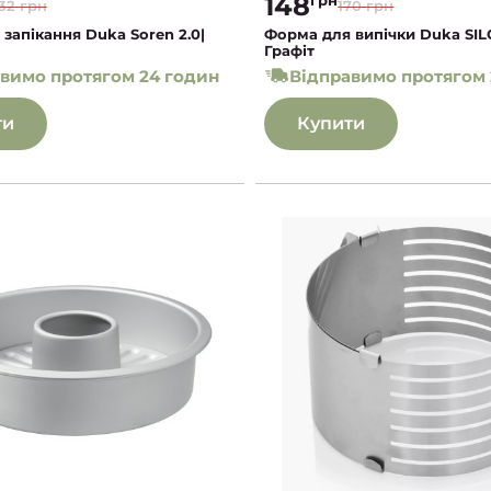
148
32 грн
170 грн
запікання Duka Soren 2.0|
Форма для випічки Duka SIL
Графіт
вимо протягом 24 годин
Відправимо протягом 
ти
Купити