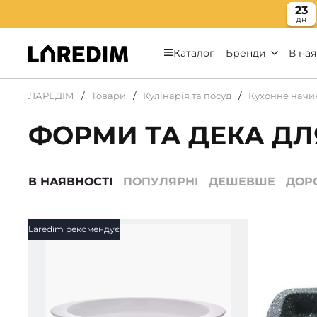
23
дн
Каталог
Бренди
В ная
ЛАРЕДІМ
Товари
Кулінарія та посуд
Кухонне начи
ФОРМИ ТА ДЕКА ДЛ
В НАЯВНОСТІ
ПОПУЛЯРНІ
ДЕШЕВШЕ
ДОР
Laredim рекомендує