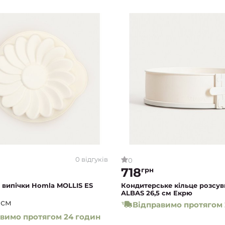
0 відгуків
0
718
грн
 випічки Homla MOLLIS ES
Кондитерське кільце розсу
ALBAS 26,5 см Екрю
 см
Відправимо протягом 
вимо протягом 24 годин