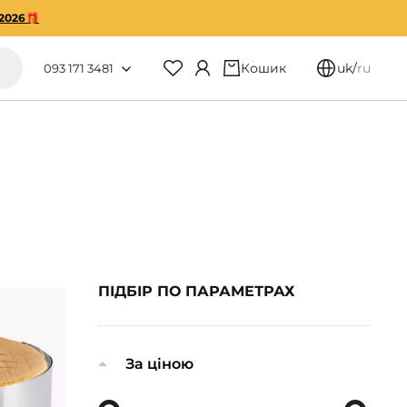
2026🎁
Кошик
uk
/
ru
093 171 3481
ПІДБІР ПО ПАРАМЕТРАХ
За ціною