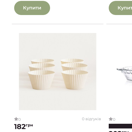
Купити
Купи
0 відгуків
0
0
182
грн
грн