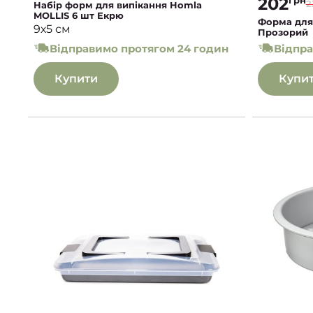
202
2
Набір форм для випікання Homla
MOLLIS 6 шт Екрю
Форма для 
9х5 см
Прозорий
Відправимо протягом 24 годин
Відпра
Купити
Купи