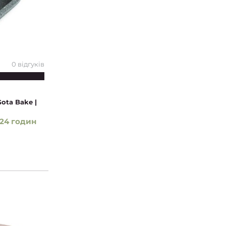
0 відгуків
ota Bake |
24 годин