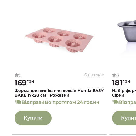
0 відгуків
0
0
169
181
грн
грн
Форма для випікання кексів Homla EASY
Набір форм
BAKE 17х28 см | Рожевий
Сірий
Відправимо протягом 24 годин
Відпра
Купити
Купи