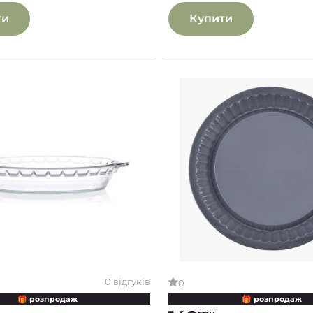
ти
Купити
0 відгуків
0
🎁 розпродаж
🎁 розпродаж
грн