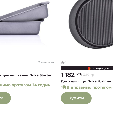
0 відгуків
0
🎁 розпродаж
1 182
грн
1 359 грн
 для випікання Duka Starter |
Деко для піци Duka Hjalmar
вимо протягом 24 годин
Відправимо протягом 
ти
Купити