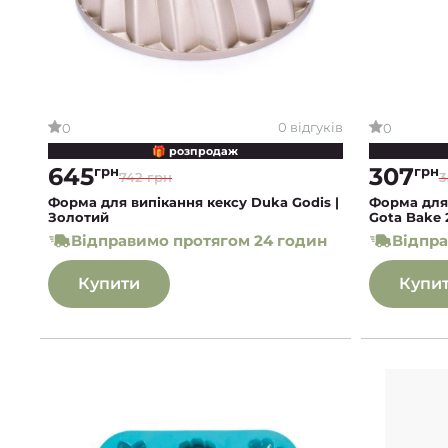
0 відгуків
0
0
🎁 розпродаж
645
307
грн
грн
742 грн
3
Форма для випікання кексу Duka Godis |
Форма для
Золотий
Gota Bake 
Відправимо протягом 24 годин
Відпра
Купити
Купи