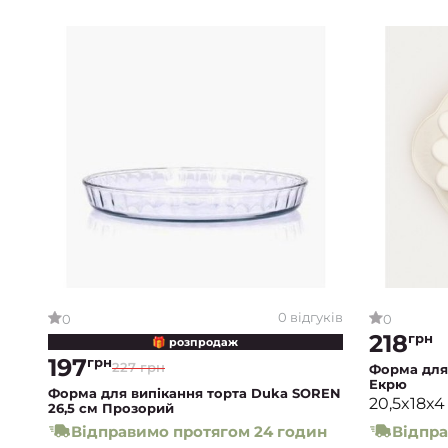
0 відгуків
0
0
218
грн
🎁 розпродаж
197
грн
227 грн
Форма для
Екрю
Форма для випікання торта Duka SOREN
20,5x18x4
26,5 см Прозорий
Відправимо протягом 24 годин
Відпра