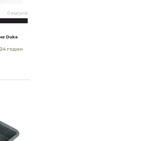
0 відгуків
вне Duka
24 годин