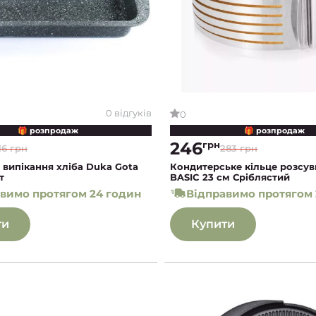
0 відгуків
0
🎁 розпродаж
🎁 розпродаж
246
грн
16 грн
283 грн
випікання хліба Duka Gota
Кондитерське кільце розсу
т
BASIC 23 см Сріблястий
вимо протягом 24 годин
Відправимо протягом 
ти
Купити