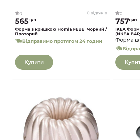
0 відгуків
0
0
565
757
грн
грн
Форма з кришкою Homla FEBE| Чорний /
IKEA Форм
Прозорий
(ИКЕА ВАР
Форма дл
Відправимо протягом 24 годин
Відпра
Купити
Купи