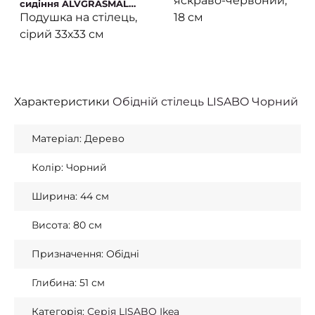
яскраво-червоний,
сидіння ALVGRASMAL
Сірий (ИКЕА
18 см
Подушка на стілець,
АЛВГРАСМАЛ)
сірий 33х33 см
Характеристики
Обідній стілець LISABO Чорний
Матеріал: Дерево
Колір: Чорний
Ширина: 44 см
Висота: 80 см
Призначення: Обідні
Глибина: 51 см
Категорія:
Серія LISABO Ikea