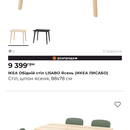
0 відгуків
0
🎁 розпродаж
9 399
грн
IKEA Обідній стіл LISABO Ясень (ИКЕА ЛИСАБО)
Стіл, шпон ясеня, 88х78 см