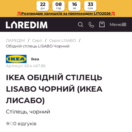
22
08
16
32
дн
год
хв
сек
🎁Розпродаж залишків за промокодом LITO2026🎁
Меню
ЛАРЕДІМ
Серії
Серія LISABO
Обідній стілець LISABO Чорний
Ikea
Артикул: 604.467.86
IKEA ОБІДНІЙ СТІЛЕЦЬ
LISABO ЧОРНИЙ (ИКЕА
ЛИСАБО)
Стілець, чорний
0
0 відгуків