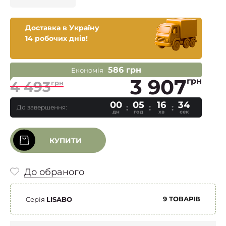
Доставка в Україну
14 робочих днів!
586 грн
Економія
3 907
грн
4 493
грн
00
05
16
33
До завершення:
дн
год
хв
сек
КУПИТИ
До обраного
9 ТОВАРІВ
Серія
LISABO