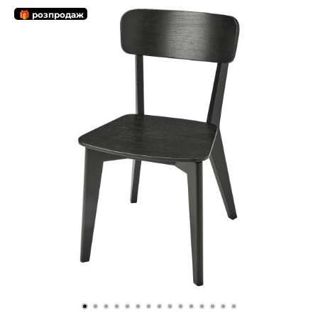
🎁 розпродаж