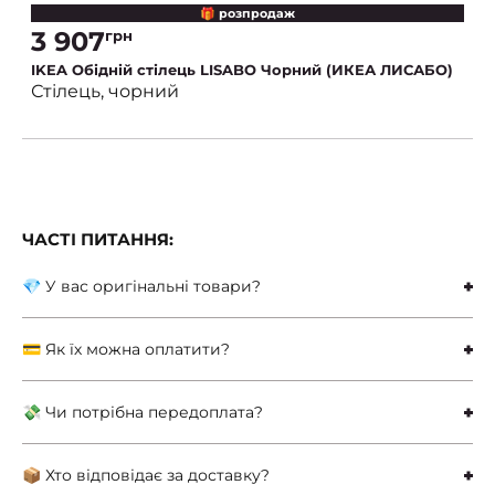
🎁 розпродаж
3 907
грн
IKEA Обідній стілець LISABO Чорний (ИКЕА ЛИСАБО)
Стілець, чорний
ЧАСТІ ПИТАННЯ:
💎 У вас оригінальні товари?
💳 Як їх можна оплатити?
💸 Чи потрібна передоплата?
📦 Хто відповідає за доставку?