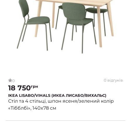
0 відгуків
0
18 750
грн
IKEA LISABO/VIHALS (ИКЕА ЛИСАБО/ВИХАЛЬС)
Стіл та 4 стільці, шпон ясеня/зелений колір
«Тібблбі», 140x78 см