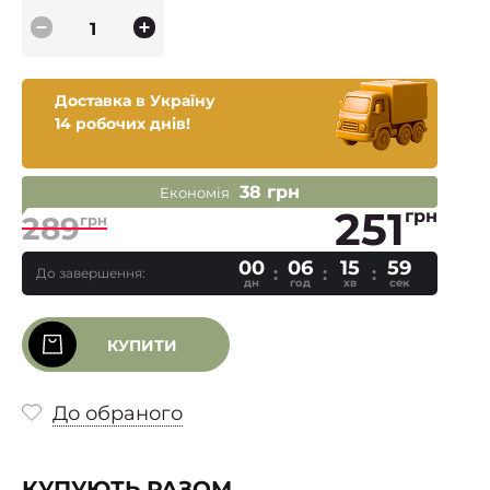
Доставка в Україну
14 робочих днів!
38 грн
Економія
251
грн
289
грн
00
06
15
58
До завершення:
дн
год
хв
сек
КУПИТИ
До обраного
КУПУЮТЬ РАЗОМ