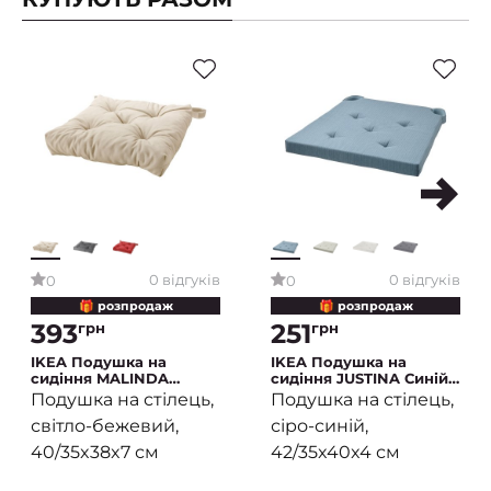
0 відгуків
0 відгуків
0
0
🎁 розпродаж
🎁 розпродаж
393
251
грн
грн
IKEA Подушка на
IKEA Подушка на
сидіння MALINDA
сидіння JUSTINA Синій
Світло-бежевий (ИКЕА
(ИКЕА Джастин)
Подушка на стілець,
Подушка на стілець,
МАЛИНДА)
світло-бежевий,
сіро-синій,
40/35x38x7 см
42/35x40x4 см