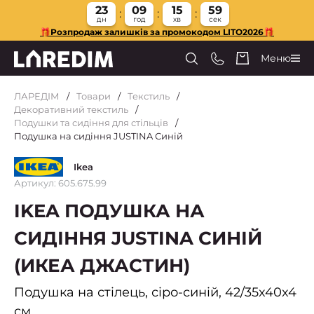
23
09
15
58
дн
год
хв
сек
🎁Розпродаж залишків за промокодом LITO2026🎁
Меню
ЛАРЕДІМ
Товари
Текстиль
Декоративний текстиль
Подушки та сидіння для стільців
Подушка на сидіння JUSTINA Синій
Ikea
Артикул: 605.675.99
IKEA ПОДУШКА НА
СИДІННЯ JUSTINA СИНІЙ
(ИКЕА ДЖАСТИН)
Подушка на стілець, сіро-синій, 42/35x40x4
см