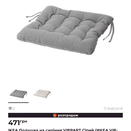
0 відгуків
0
🎁 розпродаж
471
грн
IKEA Подушка на сидіння VIPPART Сірий (ИКЕА VIP-