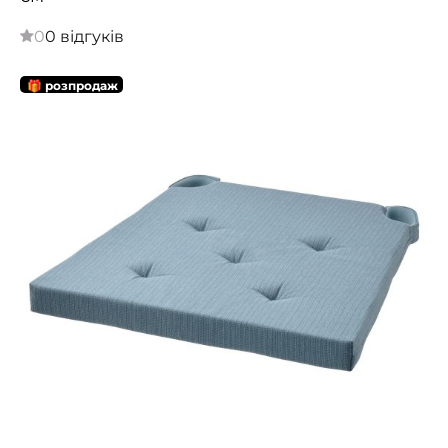
0
0 відгуків
🎁 розпродаж