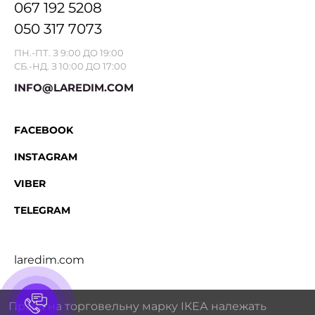
067 192 5208
050 317 7073
ПН.-ПТ. З 9:00 ДО 19:00
СБ.-НД. З 10:00 ДО 17:00
INFO@LAREDIM.COM
FACEBOOK
INSTAGRAM
VIBER
TELEGRAM
laredim.com
Права на торговельну марку IКЕА належать