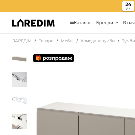
24
дн
Каталог
Бренди
В ная
ЛАРЕДІМ
Товари
Меблі
Комоди та тумби
Тумби
🎁 розпродаж