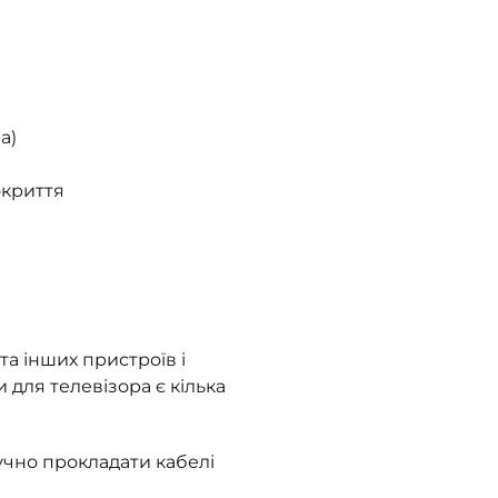
а)
окриття
та інших пристроїв і
и для телевізора є кілька
учно прокладати кабелі