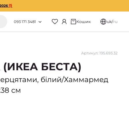
2026🎁
Кошик
uk
/
ru
093 171 3481
Артикул: 195.693.32
 (ИКЕА БЕСТА)
дверцятами, білий/Хаммармед
x38 см