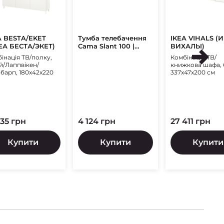
A BESTA/EKET
Тумба телебачення
IKEA VIHALS (
ЕА БЕСТА/ЭКЕТ)
Cama Slant 100 |
ВИХАЛЫ)
Чорний/Чорний
інація ТВ/полку,
Комбінація ТВ/
глянець
й/Лаппвікен/
книжкова шафа, 
барп, 180x42x220
337x47x200 см
535 грн
4 124 грн
27 411 грн
Купити
Купити
Купити