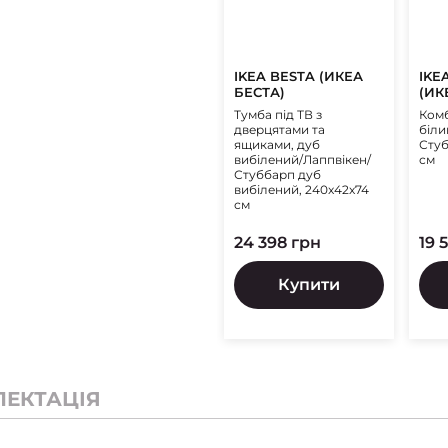
IKEA BESTA (ИКЕА
IKE
БЕСТА)
(ИК
Тумба під ТВ з
Комб
дверцятами та
біли
ящиками, дуб
Стуб
вибілений/Лаппвікен/
см
Стуббарп дуб
вибілений, 240x42x74
см
24 398 грн
19 
Купити
ЛЕКТАЦІЯ