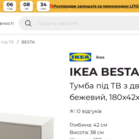
06
08
33
🎁Розпродаж залишків за промокодом LITO
год
хв
сек
вності
 під ТВ
BESTA
Ikea
IKEA BESTA
Тумба під ТВ з 
бежевий, 180x42
0
0 відгуків
Глибина: 42 см
Висота: 38 см