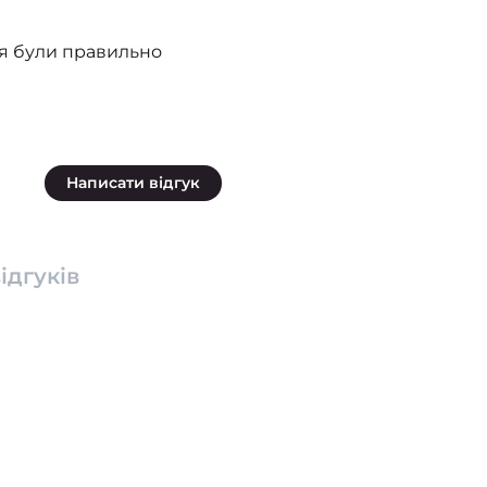
ня були правильно
Написати відгук
ідгуків