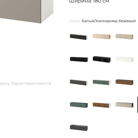
Ширина: 180 см
Колір:
Белый/Хаммармед бежевый
рану. Характеристики та