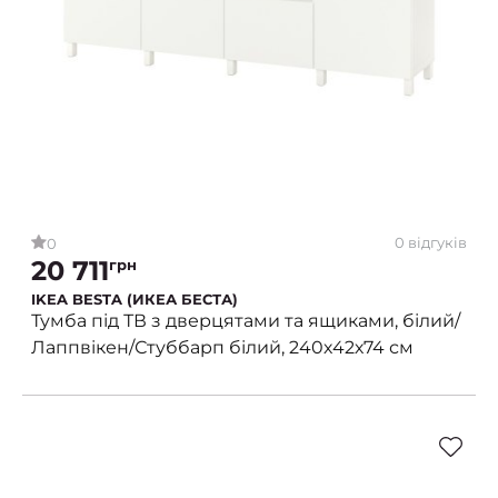
0 відгуків
0
20 711
грн
IKEA BESTA (ИКЕА БЕСТА)
Тумба під ТВ з дверцятами та ящиками, білий/
Лаппвікен/Стуббарп білий, 240х42х74 см