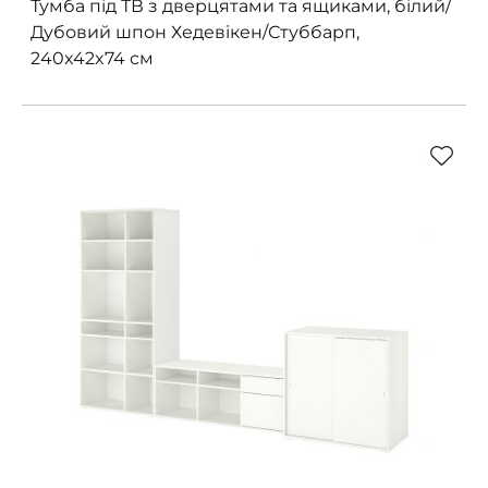
Тумба під ТВ з дверцятами та ящиками, білий/
Дубовий шпон Хедевікен/Стуббарп,
240x42x74 см