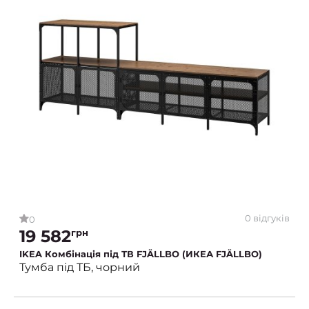
0 відгуків
0
19 582
грн
IKEA Комбінація під ТВ FJÄLLBO (ИКЕА FJÄLLBO)
Тумба під ТБ, чорний