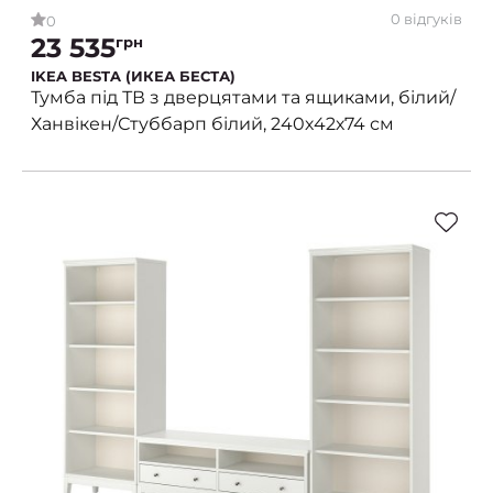
0 відгуків
0
23 535
грн
IKEA BESTA (ИКЕА БЕСТА)
Тумба під ТВ з дверцятами та ящиками, білий/
Ханвікен/Стуббарп білий, 240х42х74 см