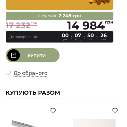
2 248 грн
Економія
14 984
грн
17 232
грн
00
07
50
25
До завершення:
дн
год
хв
сек
КУПИТИ
До обраного
КУПУЮТЬ РАЗОМ