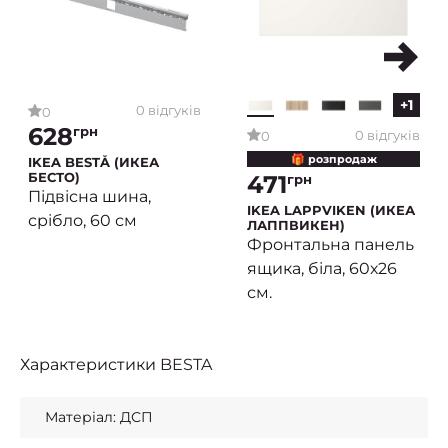
+1
0 відгуків
0
628
грн
0 відгуків
0
🎁 розпродаж
IKEA BESTÅ (ИКЕА
БЕСТО)
471
грн
Підвісна шина,
IKEA LAPPVIKEN (ИКЕА
срібло, 60 см
ЛАППВИКЕН)
Фронтальна панель
ящика, біла, 60х26
см.
Характеристики
BESTA
Матеріал: ДСП