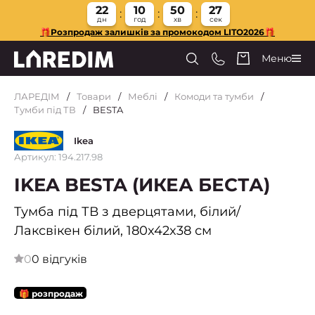
22
10
50
26
дн
год
хв
сек
🎁Розпродаж залишків за промокодом LITO2026🎁
Меню
ЛАРЕДІМ
Товари
Меблі
Комоди та тумби
Тумби під ТВ
BESTA
Ikea
Артикул: 194.217.98
IKEA BESTA (ИКЕА БЕСТА)
Тумба під ТВ з дверцятами, білий/
Лаксвікен білий, 180x42x38 см
0
0 відгуків
🎁 розпродаж