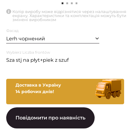
Колір виробу може відрізнятися через налаштування
екрану. Характеристики та комплектація можуть бути
змінені виробником
Фасад
Lerh чорнений
Wybierz Liczba frontów
Sza stj na płyt+piek z szuf
Доставка в Україну
14 робочих днів!
Повідомити про наявність