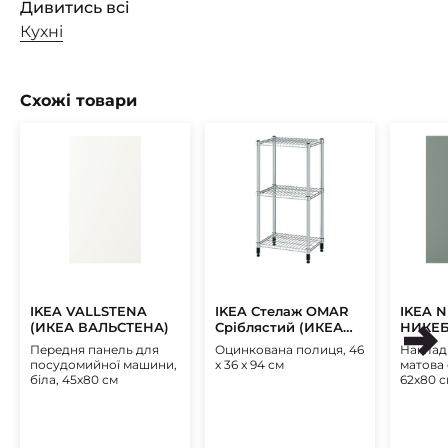
Дивитись всі
Кухні
Схожі товари
IKEA VALLSTENA
IKEA Стелаж OMAR
IKEA 
(ИКЕА ВАЛЬСТЕНА)
Сріблястий (ИКЕА
НИКЕБ
ОМАР)
Передня панель для
Оцинкована полиця, 46
Наклад
посудомийної машини,
x 36 x 94 см
матова 
біла, 45x80 см
62x80 