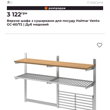
0 відгуків
0
🎁 розпродаж
3 122
грн
Верхня шафа з сушарками для посуду Halmar Vento
GC-60/72 | Дуб медовий