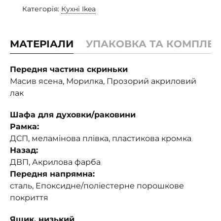
Категорія:
Кухні Ikea
МАТЕРІАЛИ
УПАКОВКА ТА КОМПЛЕК
Передня частина скриньки
Масив ясена, Морилка, Прозорий акриловий
лак
Шафа для духовки/раковини
Рамка:
ДСП, меламінова плівка, пластикова кромка
Назад:
ДВП, Акрилова фарба
Передня напрямна:
сталь, Епоксидне/поліестерне порошкове
покриття
Ящик, низький