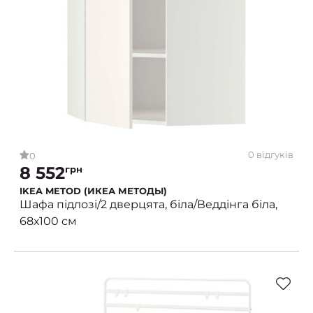
0 відгуків
0
8 552
грн
IKEA METOD (ИКЕА МЕТОДЫ)
Шафа підлозі/2 дверцята, біла/Веддінга біла,
68х100 см