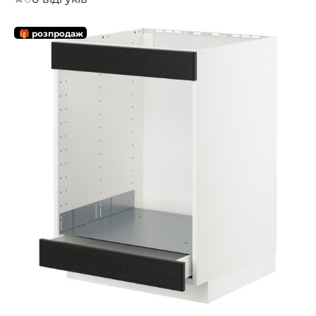
🎁 розпродаж