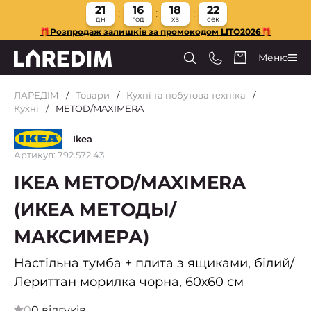
21
16
18
21
дн
год
хв
сек
🎁Розпродаж залишків за промокодом LITO2026🎁
Меню
ЛАРЕДІМ
Товари
Кухні та побутова техніка
Кухні
METOD/MAXIMERA
Ikea
Артикул: 792.572.43
IKEA METOD/MAXIMERA
(ИКЕА МЕТОДЫ/
МАКСИМЕРА)
Настільна тумба + плита з ящиками, білий/
Лериттан морилка чорна, 60х60 см
0
0 відгуків