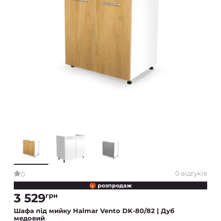
0 відгуків
0
🎁 розпродаж
3 529
грн
Шафа під мийку Halmar Vento DK-80/82 | Дуб
медовий