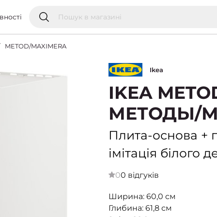
вності
METOD/MAXIMERA
Ikea
IKEA METO
МЕТОДЫ/М
Плита-основа + п
імітація білого д
0
0 відгуків
Ширина: 60,0 см
Глибина: 61,8 см