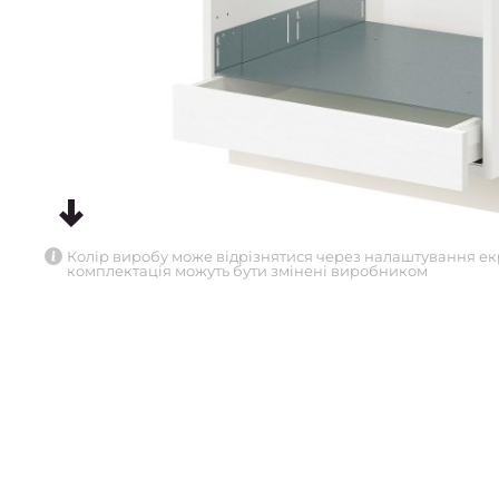
Колір виробу може відрізнятися через налаштування ек
комплектація можуть бути змінені виробником