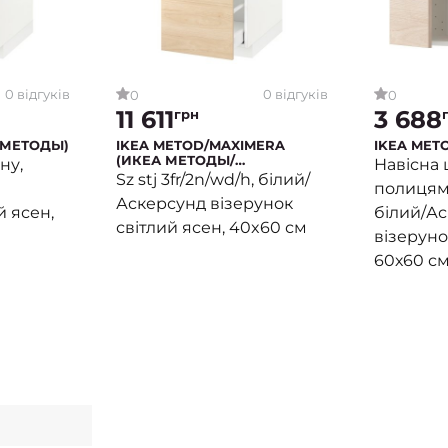
0 відгуків
0 відгуків
0
0
11 611
3 688
грн
 МЕТОДЫ)
IKEA METOD/MAXIMERA
IKEA MET
(ИКЕА МЕТОДЫ/
ну,
Навісна 
МАКСИМЕРА)
Sz stj 3fr/2n/wd/h, білий/
полицям
Аскерсунд візерунок
й ясен,
білий/А
світлий ясен, 40x60 см
візеруно
60х60 с