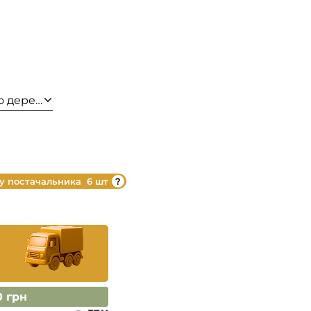
о дерева
 у постачальника
6 шт
0 грн