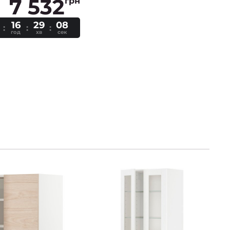
7 532
грн
16
29
07
год
хв
сек