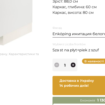
Зріст: 88,0 см
Каркас, глибина: 60 см
Каркас, висота: 80 см
Фасад
Enköping имитация белог
Wybierz Liczba frontów
Sza st na płyt+piek z szuf
рану. Характеристики та
В наявності
Доставка в Україну
14 робочих днів!
1 13
Економія