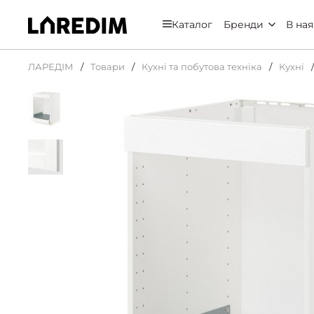
Каталог
Бренди
В ная
ЛАРЕДІМ
Товари
Кухні та побутова техніка
Кухні