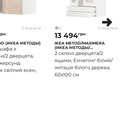
0 відгуків
0 відгуків
0
13 494
грн
грн
OD (ИКЕА МЕТОДЫ)
IKEA METOD/MAXIMERA
(ИКЕА МЕТОДЫ/
шафа з
МАКСИМЕРА)
2 скляні дверцята/2
и/2 дверцята,
ящики, Енчепінг білий/
скерсунд
імітація білого дерева,
к світлий ясен,
60х100 см
м