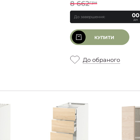
8 662
грн
00
До завершення:
дн
КУПИТИ
До обраного