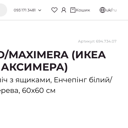
Кошик
uk
/
ru
093 171 3481
Артикул: 694.734.07
D/MAXIMERA (ИКЕА
АКСИМЕРА)
іч з ящиками, Енчепінг білий/
ерева, 60х60 см