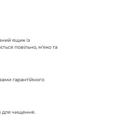
ний ящик із
ться повільно, м'яко та
овами гарантійного
 для чищення.