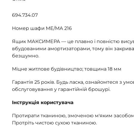
694.734.07
Номер шафи МЕ/МА 216
Ящик МАКСИМЕРА — це плавно і повністю висув
вбудованими амортизаторами, тому він закриває
безшумно.
Міцне житлове будівництво; товщина 18 мм
Гарантія 25 років. Будь ласка, ознайомтеся з ум
обслуговування у гарантійній брошурі.
Інструкція користувача
Протирати тканиною, змоченою м'яким засобом
Протріть чистою сухою тканиною.