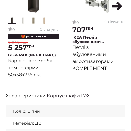
0 відгуків
0
707
грн
0 відгуків
0
🎁 розпродаж
IKEA Петлі з
вбудованими
6 046 грн
5 257
амортизаторами
грн
Петлі з
KOMPLEMENT (ИКЕА
вбудованими
КОМПЛИМЕНТ)
IKEA PAX (ИКЕА ПАКС)
Каркас гардеробу,
амортизаторами
темно-сірий,
KOMPLEMENT
50х58х236 см.
Характеристики
Корпус шафи PAX
Колір: Білий
Матеріал: ДВП