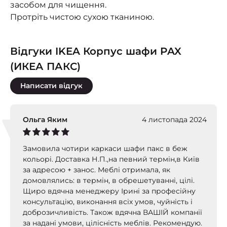
засобом для чищення.
Протріть чистою сухою тканиною.
Відгуки IKEA Корпус шафи PAX
(ИКЕА ПАКС)
Написати відгук
Ольга Яким
4 листопада 2024
Замовила чотири каркаси шафи пакс в беж
кольорі. Доставка Н.П.,на певний термін,в Київ
за адресою + занос. Меблі отримала, як
домовлялись: в термін, в обрешетуванні, цілі.
Щиро вдячна менеджеру Ірині за професійну
консультацію, виконання всіх умов, чуйність і
доброзичливість. Також вдячна ВАШІЙ компанії
за надані умови, цілісність меблів. Рекомендую.