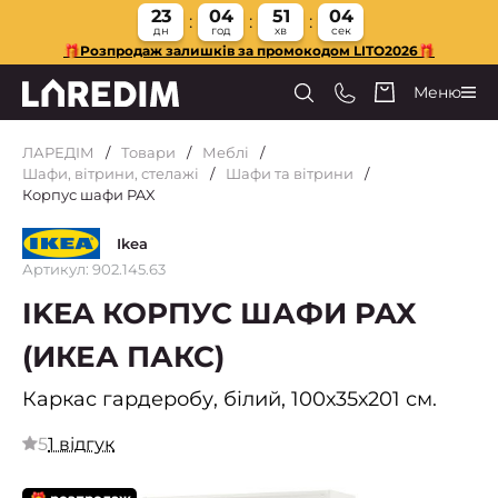
23
04
51
03
дн
год
хв
сек
🎁Розпродаж залишків за промокодом LITO2026🎁
Меню
ЛАРЕДІМ
Товари
Меблі
Шафи, вітрини, стелажі
Шафи та вітрини
Корпус шафи PAX
Ikea
Артикул: 902.145.63
IKEA КОРПУС ШАФИ PAX
(ИКЕА ПАКС)
Каркас гардеробу, білий, 100х35х201 см.
5
1 відгук