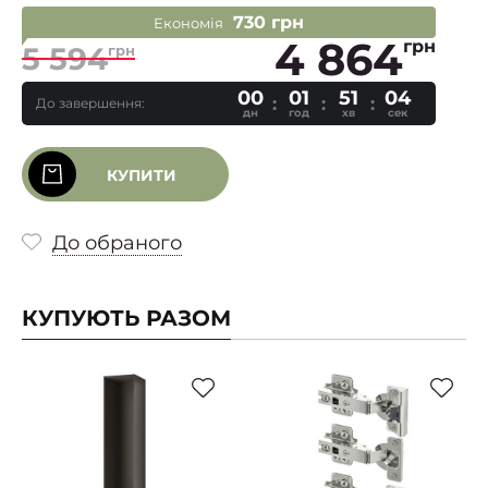
730 грн
Економія
4 864
грн
5 594
грн
00
01
51
03
До завершення:
дн
год
хв
сек
КУПИТИ
До обраного
КУПУЮТЬ РАЗОМ