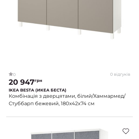
0 відгуків
0
20 947
грн
IKEA BESTA (ИКЕА БЕСТА)
Комбінація з дверцятами, білий/Хаммармед/
Стуббарп бежевий, 180x42x74 см