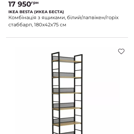
17 950
грн
IKEA BESTA (ИКЕА БЕСТА)
Комбінація з ящиками, білий/лапвікен/горіх
стаббарп, 180x42x75 см