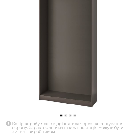
Колір виробу може відрізнятися через налаштування
екрану. Характеристики та комплектація можуть бути
змінені виробником