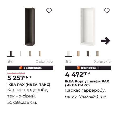
0 відгуків
0 відгуків
0
0
🎁 розпродаж
🎁 розпродаж
4 472
6 046 грн
грн
5 257
грн
IKEA Корпус шафи PAX
IKEA PAX (ИКЕА ПАКС)
(ИКЕА ПАКС)
Каркас гардеробу,
Каркас гардеробу,
темно-сірий,
білий, 75х35х201 см.
50х58х236 см.