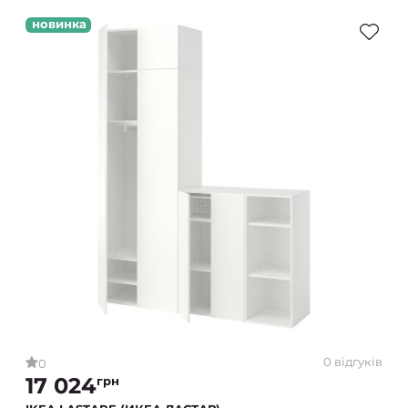
новинка
0 відгуків
0
17 024
грн