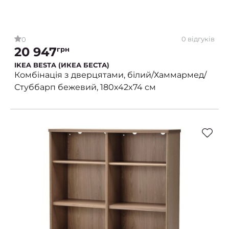
0 відгуків
0
20 947
грн
IKEA BESTA (ИКЕА БЕСТА)
Комбінація з дверцятами, білий/Хаммармед/
Стуббарп бежевий, 180x42x74 см