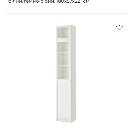
білий/темно-сірий, 180x57x221 см