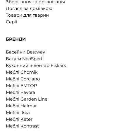
Зберігання та організація
Догляд за домівкою
Товари для тварин
Серії
БРЕНДИ
Басейни Bestway
Батути NeoSport
Кухонний інвентар Fiskars
Меблі Chomik
Меблі Corciano
Меблі EMTOP
Меблі Favora
Меблі Garden Line
Меблі Halmar
Меблі Ikea
Меблі Keter
Меблі Kontrast