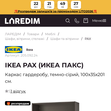
22
21
49
26
дн
год
хв
сек
🎁Розпродаж залишків за промокодом LITO2026🎁
Меню
ЛАРЕДІМ
Товари
Меблі
Шафи, вітрини, стелажі
Шафи та вітрини
PAX
Ikea
Артикул: 205.092.24
IKEA PAX (ИКЕА ПАКС)
Каркас гардеробу, темно-сірий, 100х35х201
см.
5
1 відгук
🎁 розпродаж