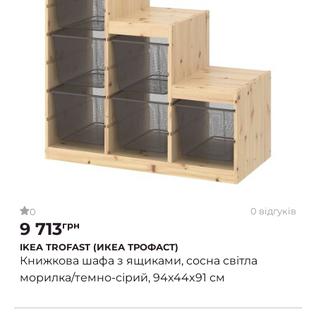
0 відгуків
0
9 713
грн
IKEA TROFAST (ИКЕА ТРОФАСТ)
Книжкова шафа з ящиками, сосна світла
морилка/темно-сірий, 94x44x91 см