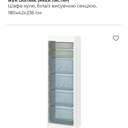
IKEA LASTARE (ИКЕА ЛАСТАР)
Шафа-купе, біла/з висувною секцією,
180x42x236 см