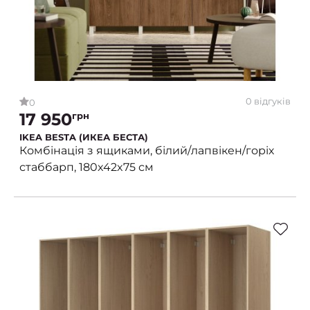
0 відгуків
0
17 950
грн
IKEA BESTA (ИКЕА БЕСТА)
Комбінація з ящиками, білий/лапвікен/горіх
стаббарп, 180x42x75 см