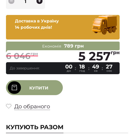
Доставка в Україну
14 робочих днів!
789 грн
Економія
5 257
грн
6 046
грн
00
18
49
26
До завершення:
дн
год
хв
сек
КУПИТИ
До обраного
КУПУЮТЬ РАЗОМ