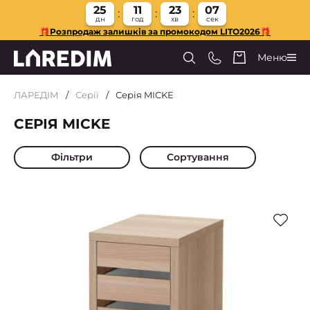
25
11
23
06
дн
год
хв
сек
🎁Розпродаж залишків за промокодом LITO2026🎁
Меню
ЛАРЕДІМ
Серії
Серія MICKE
СЕРІЯ MICKE
Фільтри
Сортування