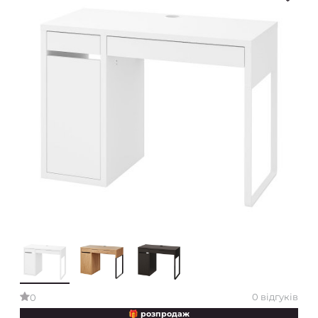
0 відгуків
0
🎁 розпродаж