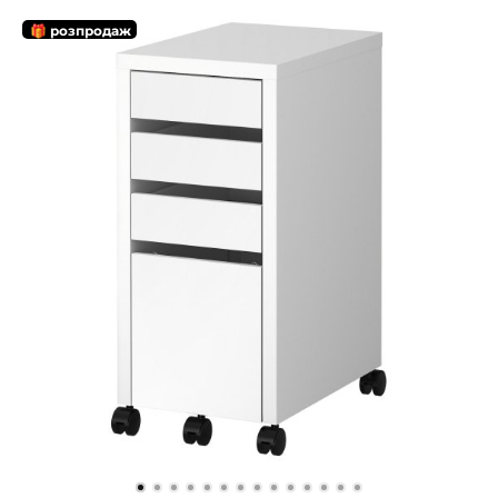
🎁 розпродаж