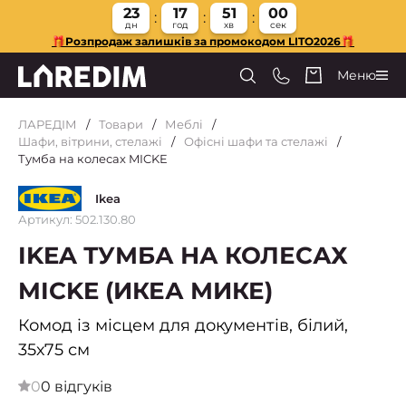
23
17
50
59
дн
год
хв
сек
🎁Розпродаж залишків за промокодом LITO2026🎁
Меню
ЛАРЕДІМ
Товари
Меблі
Шафи, вітрини, стелажі
Офісні шафи та стелажі
Тумба на колесах MICKE
Ikea
Артикул: 502.130.80
IKEA ТУМБА НА КОЛЕСАХ
MICKE (ИКЕА МИКЕ)
Комод із місцем для документів, білий,
35х75 см
0
0 відгуків