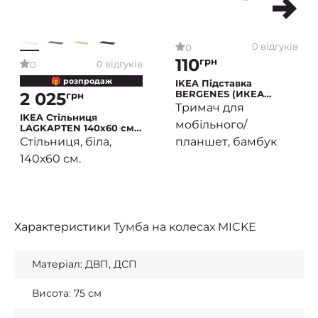
0 відгуків
0
110
грн
0 відгуків
0
🎁 розпродаж
IKEA Підставка
BERGENES (ИКЕА
2 025
грн
BERGENES)
Тримач для
IKEA Стільниця
мобільного/
LAGKAPTEN 140х60 см
Білий (ИКЕА
планшет, бамбук
Стільниця, біла,
ЛАГКАПТЕН)
140х60 см.
Характеристики
Тумба на колесах MICKE
Матеріал: ДВП, ДСП
Висота: 75 см