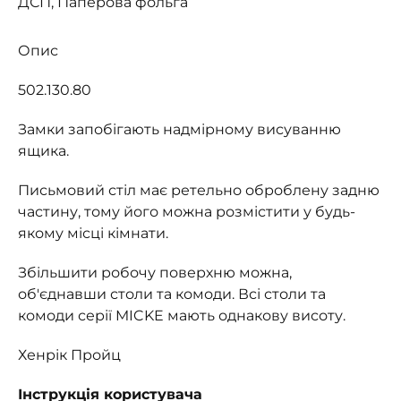
ДСП, Паперова фольга
Опис
502.130.80
Замки запобігають надмірному висуванню
ящика.
Письмовий стіл має ретельно оброблену задню
частину, тому його можна розмістити у будь-
якому місці кімнати.
Збільшити робочу поверхню можна,
об'єднавши столи та комоди. Всі столи та
комоди серії MICKE мають однакову висоту.
Хенрік Пройц
Інструкція користувача