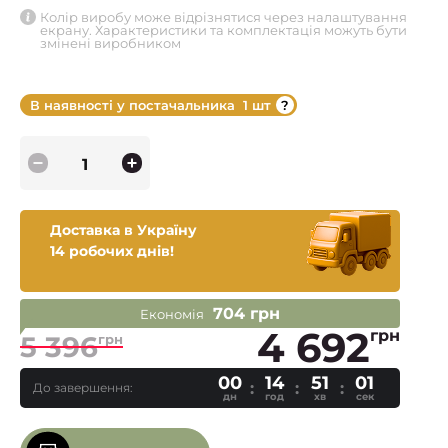
Колір виробу може відрізнятися через налаштування
екрану. Характеристики та комплектація можуть бути
змінені виробником
В наявності у постачальника
1 шт
Доставка в Україну
14 робочих днів!
704 грн
Економія
4 692
грн
5 396
грн
00
14
51
00
До завершення:
дн
год
хв
сек