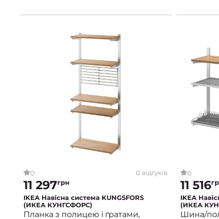
0 відгуків
0
0
11 297
11 516
грн
г
IKEA Навісна система KUNGSFORS
IKEA Наві
(ИКЕА КУНГСФОРС)
(ИКЕА КУН
Планка з полицею і ґратами,
Шина/пол