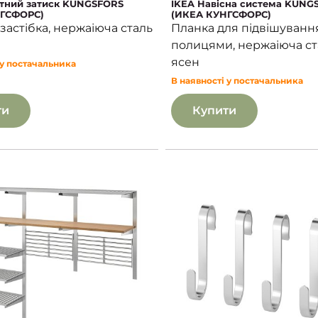
ітний затиск KUNGSFORS
IKEA Навісна система KUNG
ГСФОРС)
(ИКЕА КУНГСФОРС)
застібка, нержаіюча сталь
Планка для підвішуванн
полицями, нержаіюча ста
ясен
 у постачальника
В наявності у постачальника
ти
Купити