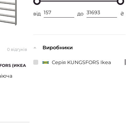
від
до
₴
Виробники
0 відгуків
Серія KUNGSFORS Ikea
SFORS (ИКЕА
аіюча