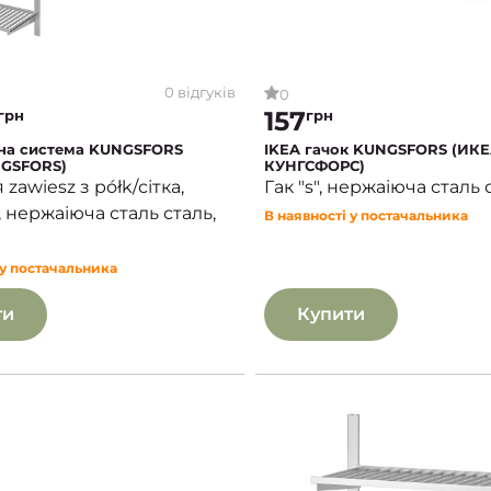
0 відгуків
0
157
грн
грн
сна система KUNGSFORS
IKEA гачок KUNGSFORS (ИК
GSFORS)
КУНГСФОРС)
zawiesz з półk/сітка,
Гак "s", нержаіюча сталь 
 нержаіюча сталь сталь,
В наявності у постачальника
 у постачальника
ти
Купити