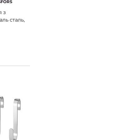
SFORS
я з
ль сталь,