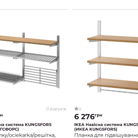
0 відгуків
0
6 276
рн
грн
сна система KUNGSFORS
IKEA Навісна система KUNG
ГСФОРС)
(ИКЕА KUNGSFORS)
ку/ociekarka/решітка,
Планка для підвішуванн