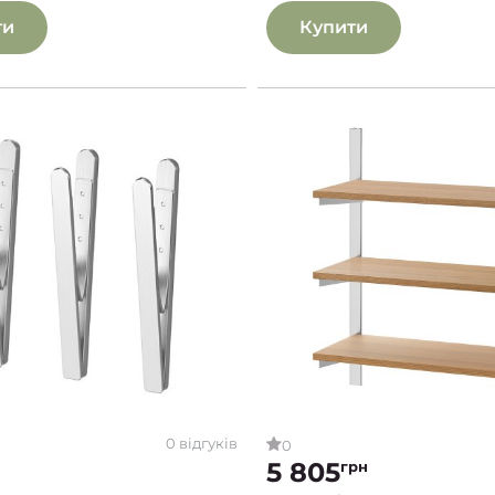
ти
Купити
0 відгуків
0
5 805
грн