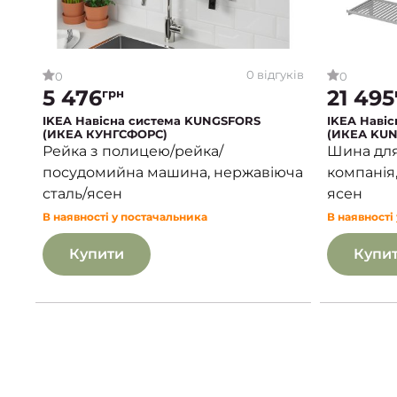
0 відгуків
0
0
5 476
21 495
грн
IKEA Навісна система KUNGSFORS
IKEA Наві
(ИКЕА КУНГСФОРС)
(ИКЕА KUN
Рейка з полицею/рейка/
Шина для 
посудомийна машина, нержавіюча
компанія,
сталь/ясен
ясен
В наявності у постачальника
В наявності
Купити
Купи