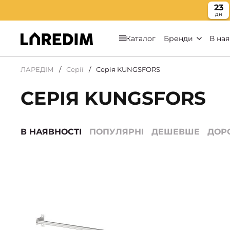
23
дн
Каталог
Бренди
В ная
ЛАРЕДІМ
Серії
Серія KUNGSFORS
СЕРІЯ KUNGSFORS
В НАЯВНОСТІ
ПОПУЛЯРНІ
ДЕШЕВШЕ
ДОР