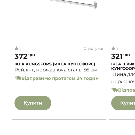
0 відгуків
0
0
372
321
грн
грн
IKEA KUNGSFORS (ИКЕА КУНГСФОРС)
IKEA Шина
КУНГСФОР
Рейлінг, нержавіюча сталь, 56 см
Шина для
Відправимо протягом 24 годин
нержаіюч
Відпра
Купити
Купи