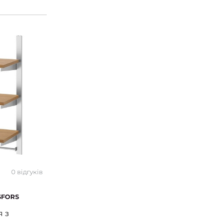
0 відгуків
SFORS
я з