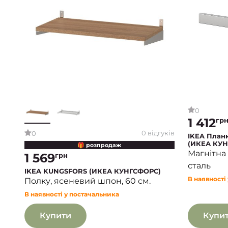
0
1 412
гр
0 відгуків
0
IKEA План
(ИКЕА КУН
🎁 розпродаж
Магнітна
1 569
грн
сталь
IKEA KUNGSFORS (ИКЕА КУНГСФОРС)
В наявності
Полку, ясеневий шпон, 60 см.
В наявності у постачальника
Купити
Купи