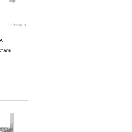
0 відгуків
ЕА
сталь