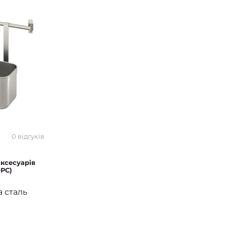
0 відгуків
аксесуарів
РС)
 сталь