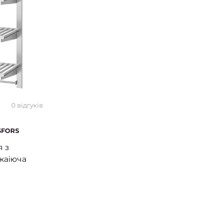
0 відгуків
SFORS
я з
жаіюча