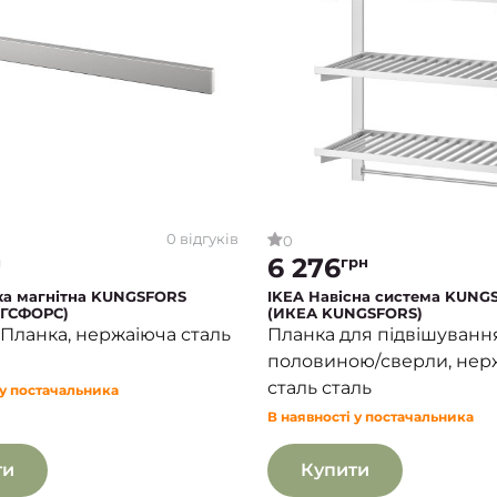
0 відгуків
0
6 276
н
грн
ка магнітна KUNGSFORS
IKEA Навісна система KUNG
ГСФОРС)
(ИКЕА KUNGSFORS)
 Планка, нержаіюча сталь
Планка для підвішуванн
половиною/сверли, нер
сталь сталь
 у постачальника
В наявності у постачальника
ти
Купити