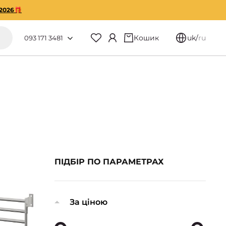
2026🎁
Кошик
uk
/
ru
093 171 3481
ПІДБІР ПО ПАРАМЕТРАХ
За ціною