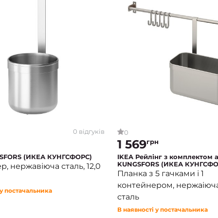
0 відгуків
0
1 569
грн
SFORS (ИКЕА КУНГСФОРС)
IKEA Рейлінг з комплектом 
KUNGSFORS (ИКЕА КУНГСФО
, нержавіюча сталь, 12,0
Планка з 5 гачками і 1
контейнером, нержаіюча
 у постачальника
сталь
В наявності у постачальника