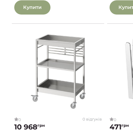
Купити
Купи
0 відгуків
0
0
10 968
471
грн
грн