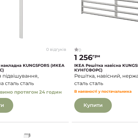
0 відгуків
0
1 256
грн
 накладна KUNGSFORS (ИКЕА
IKEA Решітка навісна KUNG
С)
КУНГСФОРС)
 підвішування,
Решітка, навісний, нерж
а сталь сталь
сталь сталь
вимо протягом 24 годин
В наявності у постачальника
ти
Купити