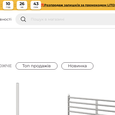
10
26
42
🎁Розпродаж залишків за промокодом LITO
год
хв
сек
вності
ОЖЧЕ
Топ продажів
Новинка