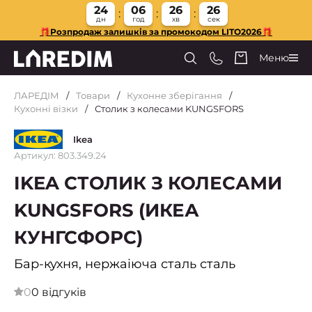
24
06
26
25
дн
год
хв
сек
🎁Розпродаж залишків за промокодом LITO2026🎁
Меню
ЛАРЕДІМ
Товари
Кухонне зберігання
Кухонні візки
Столик з колесами KUNGSFORS
Ikea
Артикул: 803.349.24
IKEA СТОЛИК З КОЛЕСАМИ
KUNGSFORS (ИКЕА
КУНГСФОРС)
Бар-кухня, нержаіюча сталь сталь
0
0 відгуків