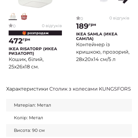
0 відгуків
0
189
грн
0 відгуків
0
🎁 розпродаж
IKEA SAMLA (ИКЕА
САМЛА)
472
грн
Контейнер із
IKEA RISATORP (ИКЕА
кришкою, прозорий,
РИЗАТОРП)
28x20x14 см/5 л
Кошик, білий,
25х26х18 см.
Характеристики
Столик з колесами KUNGSFORS
Матеріал: Метал
Колір: Метал
Висота: 90 см