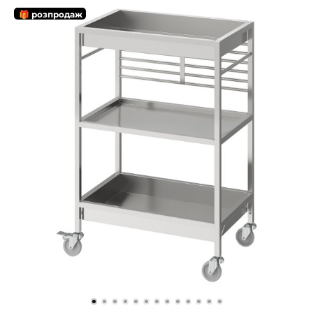
🎁 розпродаж