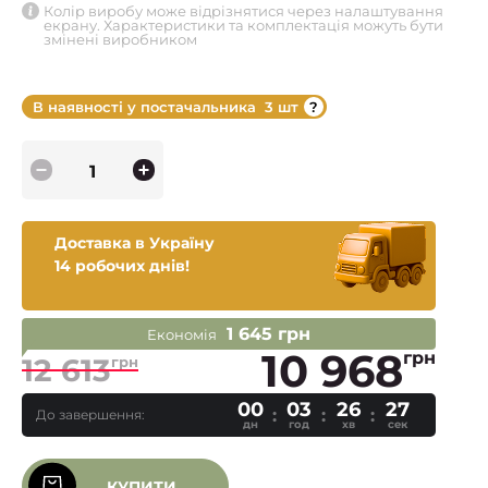
Колір виробу може відрізнятися через налаштування
екрану. Характеристики та комплектація можуть бути
змінені виробником
В наявності у постачальника
3 шт
Доставка в Україну
14 робочих днів!
1 645 грн
Економія
10 968
грн
12 613
грн
00
03
26
26
До завершення:
дн
год
хв
сек
КУПИТИ