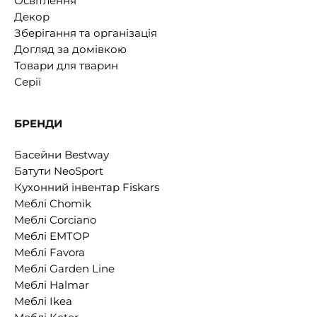
Освітлення
Декор
Зберігання та організація
Догляд за домівкою
Товари для тварин
Серії
БРЕНДИ
Басейни Bestway
Батути NeoSport
Кухонний інвентар Fiskars
Меблі Chomik
Меблі Corciano
Меблі EMTOP
Меблі Favora
Меблі Garden Line
Меблі Halmar
Меблі Ikea