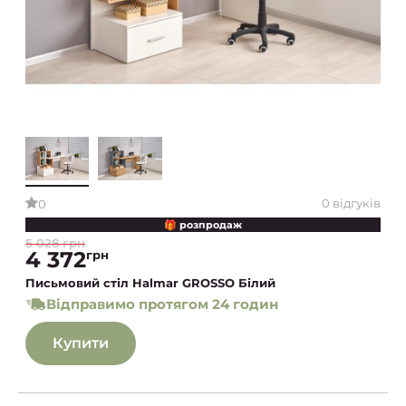
0 відгуків
0
🎁 розпродаж
5 028 грн
4 372
грн
Письмовий стіл Halmar GROSSO Білий
Відправимо протягом 24 годин
Купити