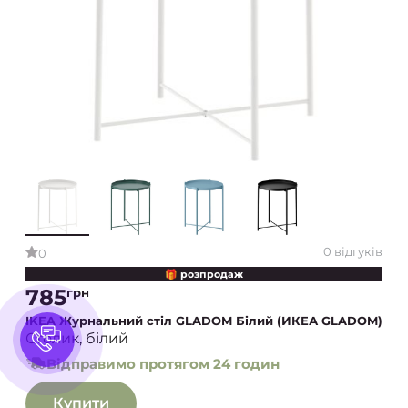
0 відгуків
0
🎁 розпродаж
785
грн
IKEA Журнальний стіл GLADOM Білий (ИКЕА GLADOM)
Столик, білий
Відправимо протягом 24 годин
Купити