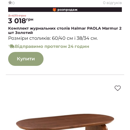
0 відгуків
0
🎁 розпродаж
3 471 грн
3 018
грн
Комплект журнальних столів Halmar PAOLA Marmur 2
шт Золотий
Розміри столиків: 60/40 см і 38/34 см.
Відправимо протягом 24 годин
Купити