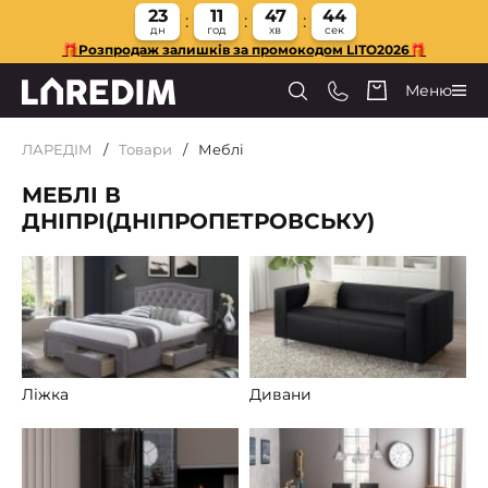
23
11
47
42
дн
год
хв
сек
🎁Розпродаж залишків за промокодом LITO2026🎁
Меню
ЛАРЕДІМ
Товари
Меблі
МЕБЛІ В
ДНІПРІ(ДНІПРОПЕТРОВСЬКУ)
Ліжка
Дивани