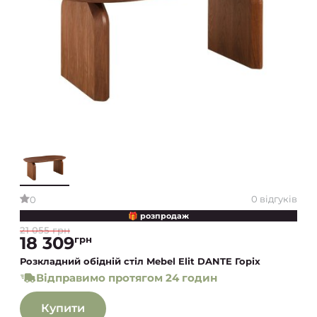
0 відгуків
0
🎁 розпродаж
21 055 грн
18 309
грн
Розкладний обідній стіл Mebel Elit DANTE Горіх
Відправимо протягом 24 годин
Купити